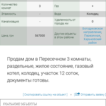
Количество
3
Газ
+
комнат
Этажность
-
Вода
Колодец
Удаленность от
Канализация
-
0
города, км
Богодуховское
направление
,
Другие объекты
Цена, грн
567000
Пересечная
,
в этом районе:
Харьковский
район
Продам дом в Пересечном 3 комнаты,
раздельные, жилое состояние, газовый
котел, колодец, участок 12 соток,
документы готовы.
[ Скопировать ссылку на объект ]
[
Отправить заявку ]
ПОХОЖИЕ ОБЪЕКТЫ