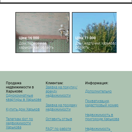
Ціна: 16 000
Ціна: 11 000
Дом, пересечная,
Дом, надточии, харьковская
харьковская область
область
Продажа
Клиентам:
Информация:
недвижимости в
Заявка на покупку/
Харькове:
аренду
Дополнительно
Однокомнатные
недвижимости
квартиры в Харькове
Приватизация,
Заявка на продажу
кадастровый номер
Купить дом Харьков
недвижимости
Недвижимость в
Телеграм бот по
Оставить отзыв
пригороде Харькова
недвижимости
Харькова
FAQ* по работе
Недвижимость