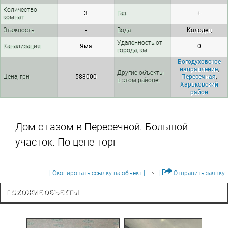
Количество
3
Газ
+
комнат
Этажность
-
Вода
Колодец
Удаленность от
Канализация
Яма
0
города, км
Богодуховское
направление
,
Другие объекты
Цена, грн
588000
Пересечная
,
в этом районе:
Харьковский
район
Дом с газом в Пересечной. Большой
участок. По цене торг
[ Скопировать ссылку на объект ]
[
Отправить заявку ]
ПОХОЖИЕ ОБЪЕКТЫ