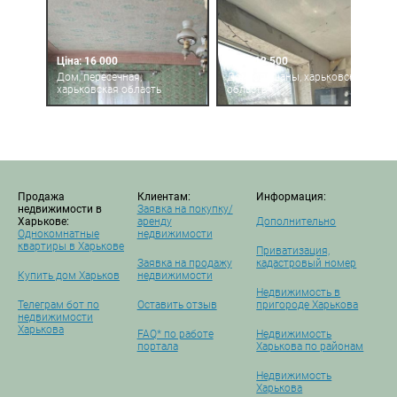
Ціна: 16 000
Ціна: 12 500
Дом, пересечная,
Дом, ольшаны, харьковская
харьковская область
область
Продажа
Клиентам:
Информация:
недвижимости в
Заявка на покупку/
Харькове:
аренду
Дополнительно
Однокомнатные
недвижимости
квартиры в Харькове
Приватизация,
Заявка на продажу
кадастровый номер
Купить дом Харьков
недвижимости
Недвижимость в
Телеграм бот по
Оставить отзыв
пригороде Харькова
недвижимости
Харькова
FAQ* по работе
Недвижимость
портала
Харькова по районам
Недвижимость
Харькова