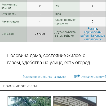
Количество
2
Газ
+
комнат
Этажность
-
Вода
-
Удаленность от
Канализация
-
0
города, км
Рогань
,
Другие объекты
Харьковский
Цена, грн
357000
в этом районе:
район
,
Чугуевское
направление
Половина дома, состояние жилое, с
газом, удобства на улице, есть огород.
[ Скопировать ссылку на объект ]
[
Отправить заявку ]
ПОХОЖИЕ ОБЪЕКТЫ