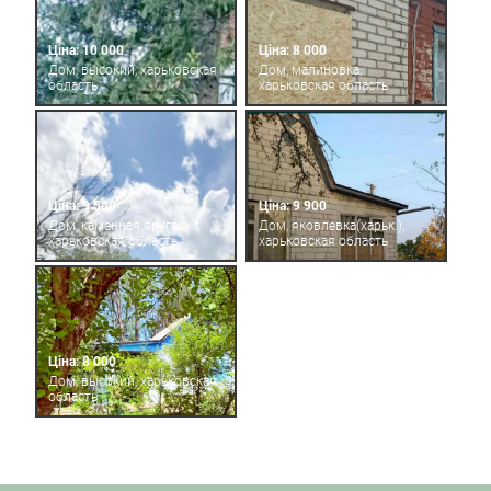
Ціна: 10 000
Ціна: 8 000
Дом, высокий, харьковская
Дом, малиновка,
область
харьковская область
Ціна: 9 500
Ціна: 9 900
Дом, каменная яруга,
Дом, яковлевка(харьк.),
харьковская область
харьковская область
Ціна: 8 000
Дом, высокий, харьковская
область