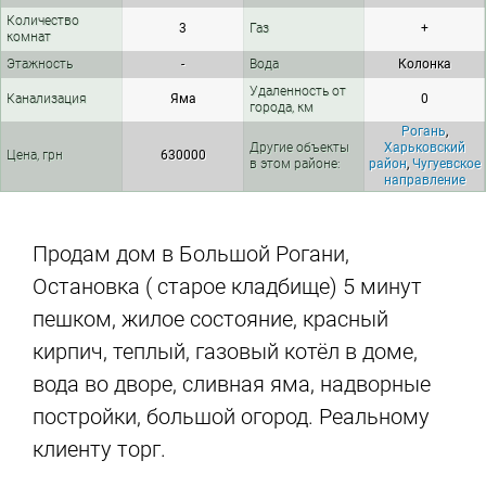
Количество
3
Газ
+
комнат
Этажность
-
Вода
Колонка
Удаленность от
Канализация
Яма
0
города, км
Рогань
,
Другие объекты
Харьковский
Цена, грн
630000
в этом районе:
район
,
Чугуевское
направление
Продам дом в Большой Рогани,
Остановка ( старое кладбище) 5 минут
пешком, жилое состояние, красный
кирпич, теплый, газовый котёл в доме,
вода во дворе, сливная яма, надворные
постройки, большой огород. Реальному
клиенту торг.