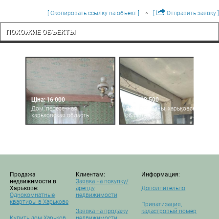
[ Скопировать ссылку на объект ]
[
Отправить заявку ]
ПОХОЖИЕ ОБЪЕКТЫ
Ціна: 16 000
Ціна: 12 500
Дом, пересечная,
Дом, ольшаны, харьковская
харьковская область
область
Продажа
Клиентам:
Информация:
недвижимости в
Заявка на покупку/
Харькове:
аренду
Дополнительно
Однокомнатные
недвижимости
квартиры в Харькове
Приватизация,
Заявка на продажу
кадастровый номер
Купить дом Харьков
недвижимости