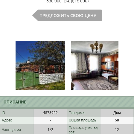
630 000 грн. ($15 000)
ПРЕДЛОЖИТЬ СВОЮ ЦЕНУ
ОПИСАНИЕ
ID
4573929
Тип дома
Дом
Адрес
-
Общая площадь
58
Площадь участка,
Часть дома
1/2
12
сот