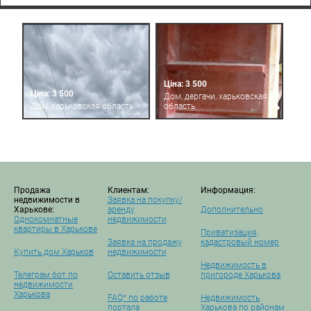
Ціна: 3 500
Ціна: 3 500
Дом, дергачи, харьковская
Дом, харьковская область
область
Продажа
Клиентам:
Информация:
недвижимости в
Заявка на покупку/
Харькове:
аренду
Дополнительно
Однокомнатные
недвижимости
квартиры в Харькове
Приватизация,
Заявка на продажу
кадастровый номер
Купить дом Харьков
недвижимости
Недвижимость в
Телеграм бот по
Оставить отзыв
пригороде Харькова
недвижимости
Харькова
FAQ* по работе
Недвижимость
портала
Харькова по районам