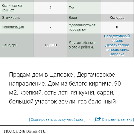
Количество
4
Газ
-
комнат
Этажность
-
Вода
Колодец
Удаленность от
Канализация
-
0
города, км
Богодуховский
район
,
Другие объекты
Цена, грн
168000
Дергачевское
в этом районе:
направление
,
Цаповка
Продам дом в Цаповке , Дергачевское
направление. Дом из белого кирпича, 90
м2, крепкий, есть летняя кухня, сарай,
большой участок земли, газ балонный
[ Скопировать ссылку на объект ]
[
Отправить заявку ]
ПОХОЖИЕ ОБЪЕКТЫ