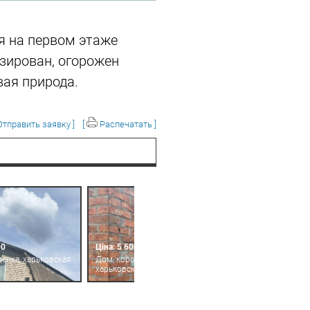
я на первом этаже
изирован, огорожен
вая природа.
тправить заявку ]
[
Распечатать ]
00
Ціна: 5 600
денка, харьковская
Дом, коробочкино,
харьковская область