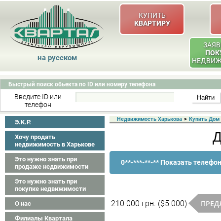
КУПИТЬ
КВАРТИРУ
ЗАЯВ
ПОК
на русском
НЕДВИ
Быстрый поиск обьекта по ID или номеру телефона
Введите ID или
телефон
Недвижимость Харькова
>
Купить Дом
Э.K.P.
Д
Хочу продать
недвижимость в Харькове
Это нужно знать при
0**-***-**-** Показать телефо
продаже недвижимости
Это нужно знать при
покупке недвижимости
ПРЕД
210 000 грн. ($5 000)
О нас
Филиалы Квартала