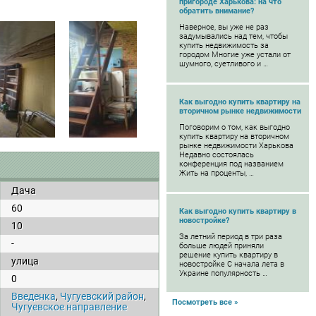
пригороде Харькова: на что
обратить внимание?
Наверное, вы уже не раз
задумывались над тем, чтобы
купить недвижимость за
городом Многие уже устали от
шумного, суетливого и …
Как выгодно купить квартиру на
вторичном рынке недвижимости
Поговорим о том, как выгодно
купить квартиру на вторичном
рынке недвижимости Харькова
Недавно состоялась
конференция под названием
Жить на проценты, …
Дача
60
Как выгодно купить квартиру в
новостройке?
10
За летний период в три раза
-
больше людей приняли
решение купить квартиру в
улица
новостройке С начала лета в
Украине популярность …
0
Введенка
,
Чугуевский район
,
Посмотреть все »
Чугуевское направление