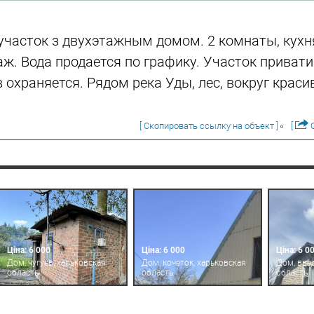
часток з двухэтажным домом. 2 комнаты, кухн
аж. Вода продается по графику. Участок приват
 охраняется. Рядом река Уды, лес, вокруг краси
[ Скопировать ссылку на объект ]
[
О
Ціна: 6 000
Ціна: 6 000
Ціна: 6 0
Дом, чугуев, харьковская
Дом, кочеток, харьковская
Дом, вве
область
область
область