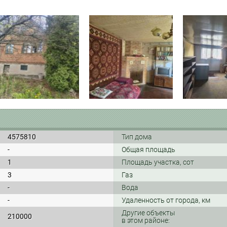
4575810
Тип дома
-
Общая площадь
1
Площадь участка, сот
3
Газ
-
Вода
-
Удаленность от города, км
Другие объекты
210000
в этом районе: