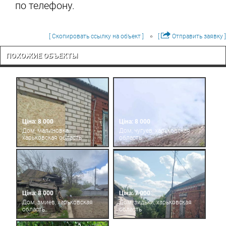
по телефону.
[ Скопировать ссылку на объект ]
[
Отправить заявку ]
ПОХОЖИЕ ОБЪЕКТЫ
Ціна: 8 000
Ціна: 8 000
Дом, малиновка,
Дом, чугуев, харьковская
харьковская область
область
Ціна: 8 000
Ціна: 7 000
Дом, змиев, харьковская
Дом, зидьки, харьковская
область
область