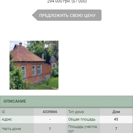
294 000 грн. ($7 000)
ПРЕДЛОЖИТЬ СВОЮ ЦЕНУ
ОПИСАНИЕ
ID
4339866
Тип дома
Дом
Адрес
-
Общая площадь
45
Площадь участка,
Часть дома
1
7
сот