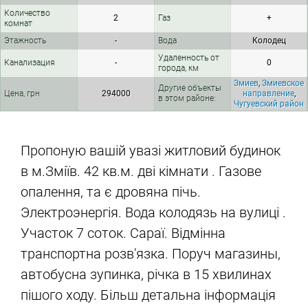
Количество
2
Газ
+
комнат
Этажность
-
Вода
Колодец
Удаленность от
Канализация
-
0
города, км
Змиев
,
Змиевское
Другие объекты
Цена, грн
294000
направление
,
в этом районе:
Чугуевский район
Пропоную вашій увазі житловий будинок
в м.Зміїв. 42 кв.м. дві кімнати . Газове
опалення, та є дровяна пічь.
Электроэнергія. Вода колодязь на вулиці .
Участок 7 соток. Сараї. Відмінна
транспортна розв'язка. Поруч магазины,
автобусна зупинка, річка в 15 хвилинах
пішого ходу. Більш детальна інформація