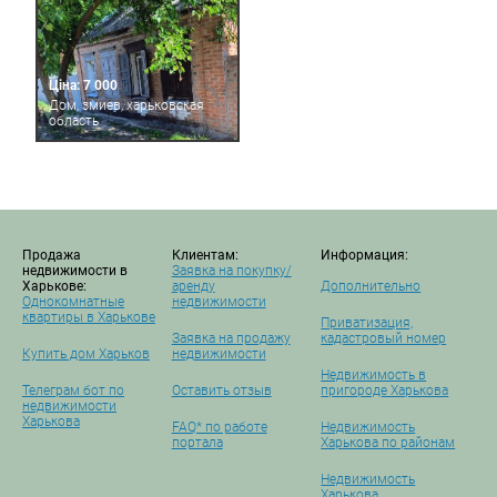
Ціна: 7 000
Дом, змиев, харьковская
область
Продажа
Клиентам:
Информация:
недвижимости в
Заявка на покупку/
Харькове:
аренду
Дополнительно
Однокомнатные
недвижимости
квартиры в Харькове
Приватизация,
Заявка на продажу
кадастровый номер
Купить дом Харьков
недвижимости
Недвижимость в
Телеграм бот по
Оставить отзыв
пригороде Харькова
недвижимости
Харькова
FAQ* по работе
Недвижимость
портала
Харькова по районам
Недвижимость
Харькова