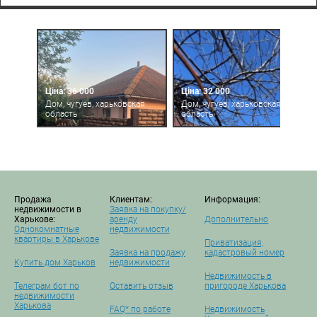
Ціна: 36 000
Ціна: 32 000
Дом, чугуев, харьковская
Дом, чугуев, харьковская
область
область
Продажа
Клиентам:
Информация:
недвижимости в
Заявка на покупку/
Харькове:
аренду
Дополнительно
Однокомнатные
недвижимости
квартиры в Харькове
Приватизация,
Заявка на продажу
кадастровый номер
Купить дом Харьков
недвижимости
Недвижимость в
Телеграм бот по
Оставить отзыв
пригороде Харькова
недвижимости
Харькова
FAQ* по работе
Недвижимость