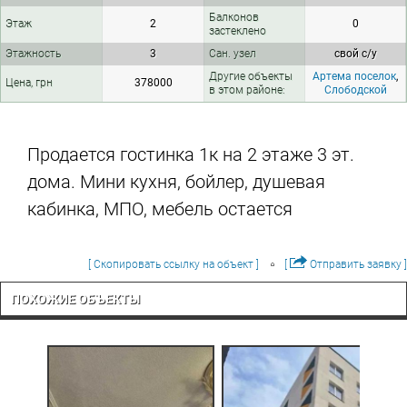
Балконов
Этаж
2
0
застеклено
Этажность
3
Сан. узел
свой с/у
Другие объекты
Артема поселок
,
Цена, грн
378000
в этом районе:
Слободской
Продается гостинка 1к на 2 этаже 3 эт.
дома. Мини кухня, бойлер, душевая
кабинка, МПО, мебель остается
[ Скопировать ссылку на объект ]
[
Отправить заявку ]
ПОХОЖИЕ ОБЪЕКТЫ