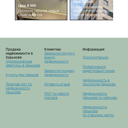
Ціна: 10 000
Ціна: 8 500
Гостинка, харьков,
Гостинка, харьков, новые
защитников украины метро,
дома, ньютона
героев харькова пр-т
Продажа
Клиентам:
Информация:
недвижимости в
Заявка на покупку/
Харькове:
аренду
Дополнительно
Однокомнатные
недвижимости
квартиры в Харькове
Приватизация,
Заявка на продажу
кадастровый номер
Купить дом Харьков
недвижимости
Недвижимость в
Телеграм бот по
Оставить отзыв
пригороде Харькова
недвижимости
Харькова
FAQ* по работе
Недвижимость
портала
Харькова по районам
Недвижимость
Харькова
по станциям метро