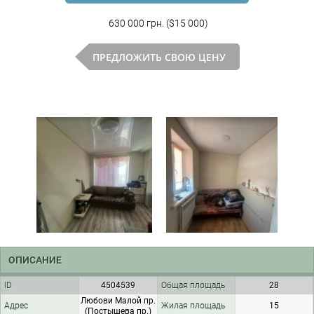
630 000 грн. ($15 000)
ПРЕДЛОЖИТЬ СВОЮ ЦЕНУ
ОПИСАНИЕ
ID
4504539
Общая площадь
28
Любови Малой пр.
Адрес
Жилая площадь
15
(Постышева пр.)