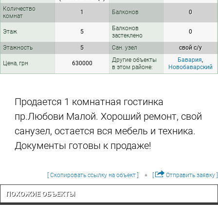
Количество
1
Балконов
0
комнат
Балконов
Этаж
5
0
застеклено
Этажность
5
Сан. узел
свой с/у
Другие объекты
Бавария
,
Цена, грн
630000
в этом районе:
Новобаварский
Продается 1 комнатная гостинка
пр.Любови Малой. Хороший ремонт, свой
санузел, остается вся мебель и техника.
Документы готовы к продаже!
[ Скопировать ссылку на объект ]
[
Отправить заявку ]
ПОХОЖИЕ ОБЪЕКТЫ