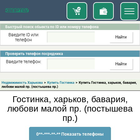
Быстрый поиск обьекта по ID или номеру телефона
Введите ID или
телефон
Проверить телефон посредника
Введите телефон:
Недвижимость Харькова
>
Купить Гостинка
>
Купить Гостинка, харьков, бавария,
любови малой пр. (постышева пр.)
Гостинка, харьков, бавария,
любови малой пр. (постышева
пр.)
0**-***-**-** Показать телефоны