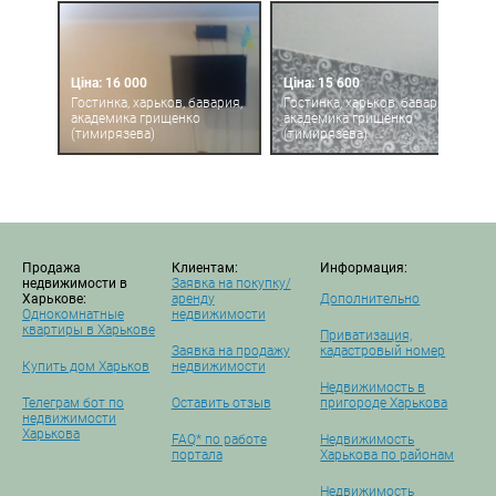
Ціна: 16 000
Ціна: 15 600
Гостинка, харьков, бавария,
Гостинка, харьков, бавария,
академика грищенко
академика грищенко
(тимирязева)
(тимирязева)
Продажа
Клиентам:
Информация:
недвижимости в
Заявка на покупку/
Харькове:
аренду
Дополнительно
Однокомнатные
недвижимости
квартиры в Харькове
Приватизация,
Заявка на продажу
кадастровый номер
Купить дом Харьков
недвижимости
Недвижимость в
Телеграм бот по
Оставить отзыв
пригороде Харькова
недвижимости
Харькова
FAQ* по работе
Недвижимость
портала
Харькова по районам
Недвижимость