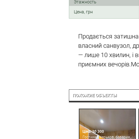
Этажность
Цена, грн
Продається затишна 
власний санвузол, д
— лише 10 хвилин, і 
приємних вечорів.Мо
ПОХОЖИЕ ОБЪЕКТЫ
Ціна: 10 300
Гостинка, харьков, бавария,