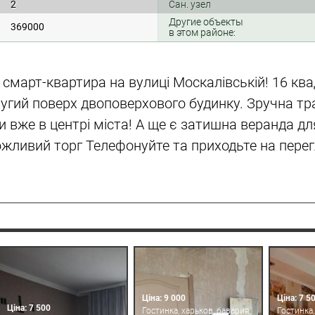
2
Сан. узел
Другие объекты
369000
в этом районе:
смарт-квартира на вулиці Москалівській! 16 ква
ругий поверх двоповерхового будинку. Зручна тр
ви вже в центрі міста! А ще є затишна веранда дл
жливий торг Телефонуйте та приходьте на перег
Ціна: 9 000
Ціна: 7 5
Ціна: 7 500
Гостинка, харьков, бавария,
Гостинка,