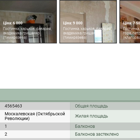
Ціна: 6 000
Ціна: 9 000
Ціна: 7 5
Гостинка, харьков, бавария,
Гостинка, харьков, бавария,
Гостинка,
академика грищенко
академика грищенко
гора, пет
(тимирязева)
(тимирязева)
(клапцов
4565463
Общая площадь
Москалевская (Октябрьской
Жилая площадь
Революции)
1
Балконов
2
Балконов застеклено