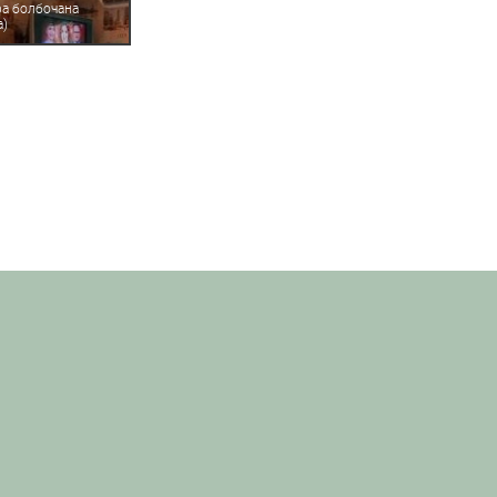
ра болбочана
а)