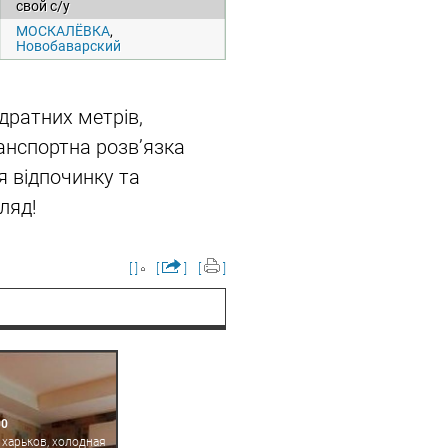
свой с/у
МОСКАЛЁВКА
,
Новобаварский
дратних метрів,
анспортна розв’язка
я відпочинку та
ляд!
[ ]
[
]
[
]
00
 харьков, холодная