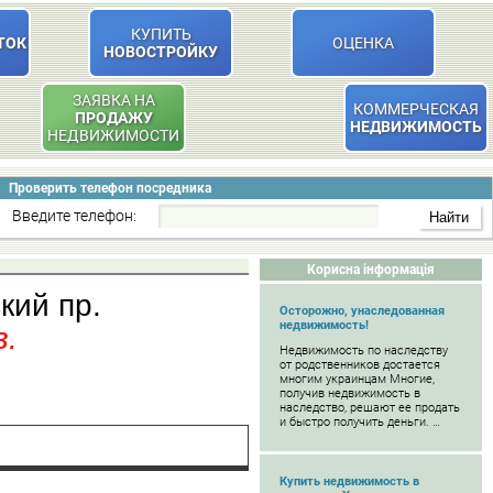
КУПИТЬ
ТОК
ОЦЕНКА
НОВОСТРОЙКУ
ЗАЯВКА НА
КОММЕРЧЕСКАЯ
ПРОДАЖУ
НЕДВИЖИМОСТЬ
НЕДВИЖИМОСТИ
Проверить телефон посредника
Введите телефон:
Корисна інформація
кий пр.
Осторожно, унаследованная
недвижимость!
в.
Недвижимость по наследству
от родственников достается
многим украинцам Многие,
получив недвижимость в
наследство, решают ее продать
и быстро получить деньги. …
Купить недвижимость в