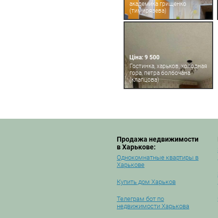
академика грищенко
(тимирязева)
Ціна: 9 500
Гостинка, харьков, холодная
гора, петра болбочана
(клапцова)
Продажа недвижимости
в Харькове:
Однокомнатные квартиры в
Харькове
Купить дом Харьков
Телеграм бот по
недвижимости Харькова