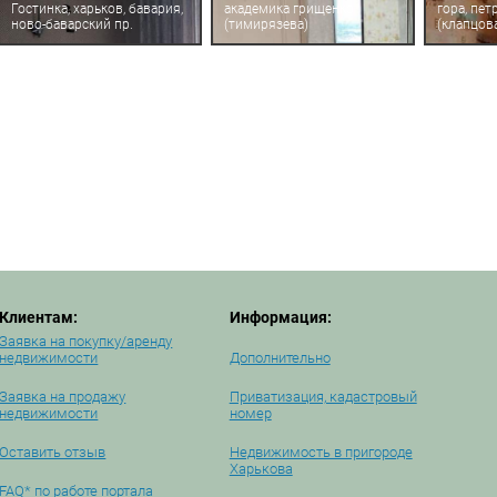
Гостинка, харьков, бавария,
академика грищенко
гора, пет
ново-баварский пр.
(тимирязева)
(клапцов
Клиентам:
Информация:
Заявка на покупку/аренду
недвижимости
Дополнительно
Заявка на продажу
Приватизация, кадастровый
недвижимости
номер
Оставить отзыв
Недвижимость в пригороде
Харькова
FAQ* по работе портала