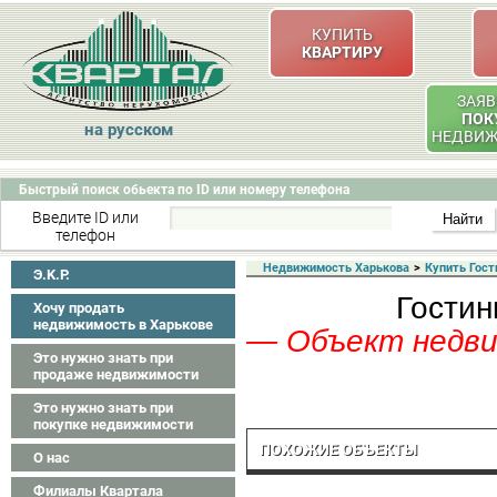
КУПИТЬ
КВАРТИРУ
ЗАЯВ
ПОК
на русском
НЕДВИ
Быстрый поиск обьекта по ID или номеру телефона
Введите ID или
телефон
Недвижимость Харькова
>
Купить Гост
Э.K.P.
Гостин
Хочу продать
недвижимость в Харькове
— Объект недвиж
Это нужно знать при
продаже недвижимости
Это нужно знать при
покупке недвижимости
ПОХОЖИЕ ОБЪЕКТЫ
О нас
Филиалы Квартала