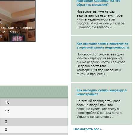
пригороде Харькова: на что
обратить внимание?
Наверное, вы уже не раз
задумывались над тем, чтобы
купить недвижимость за
00
городом Многие уже устали от
шумного, суетливого и …
 харьков, холодная
ра болбочана
а)
Как выгодно купить квартиру на
вторичном рынке недвижимости
Поговорим о том, как выгодно
купить квартиру на вторичном
рынке недвижимости Харькова
Недавно состоялась
конференция под названием
Жить на проценты, …
Как выгодно купить квартиру в
новостройке?
За летний период в три раза
16
больше людей приняли
решение купить квартиру в
12
новостройке С начала лета в
Украине популярность …
0
0
Посмотреть все »