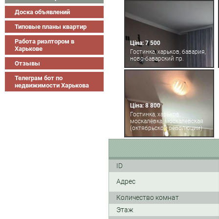
Доска объявлений
Типовые планы квартир
Работа риэлтором в
Ціна: 7 500
Харькове
Гостинка, харьков, бавария,
ново-баварский пр.
Отзывы
Телеграм бот по
недвижимости Харькова
Ціна: 8 800
Гостинка, харьков,
москалёвка, москалевская
(октябрьской революции)
ID
Адрес
Количество комнат
Этаж