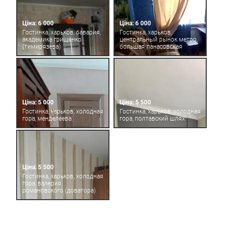
Ціна: 6 000
Ціна: 6 000
Гостинка, харьков, бавария,
Гостинка, харьков,
академика грищенко
центральный рынок метро,
(тимирязева)
большая панасовская
Ціна: 5 000
Ціна: 5 500
Гостинка, харьков, холодная
Гостинка, харьков, холодная
гора, менделеева
гора, полтавский шлях
Ціна: 5 500
Гостинка, харьков, холодная
гора, валерия
романовского (доватора)