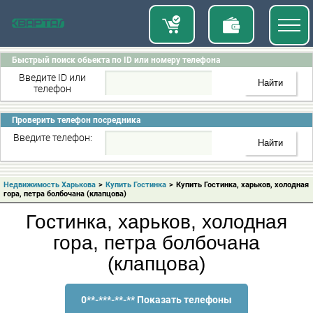
Быстрый поиск обьекта по ID или номеру телефона
Введите ID или
телефон
Проверить телефон посредника
Введите телефон:
Недвижимость Харькова
>
Купить Гостинка
>
Купить Гостинка, харьков, холодная
гора, петра болбочана (клапцова)
Гостинка, харьков, холодная
гора, петра болбочана
(клапцова)
0**-***-**-** Показать телефоны