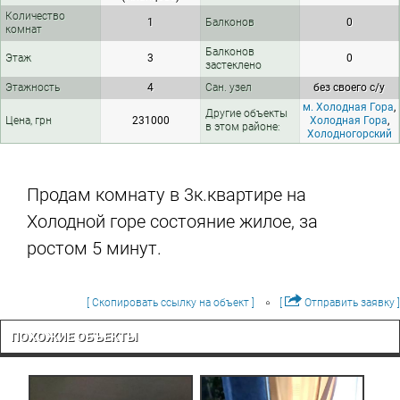
Количество
1
Балконов
0
комнат
Балконов
Этаж
3
0
застеклено
Этажность
4
Сан. узел
без своего с/у
м. Холодная Гора
,
Другие объекты
Цена, грн
231000
Холодная Гора
,
в этом районе:
Холодногорский
Продам комнату в 3к.квартире на
Холодной горе состояние жилое, за
ростом 5 минут.
[ Скопировать ссылку на объект ]
[
Отправить заявку ]
ПОХОЖИЕ ОБЪЕКТЫ