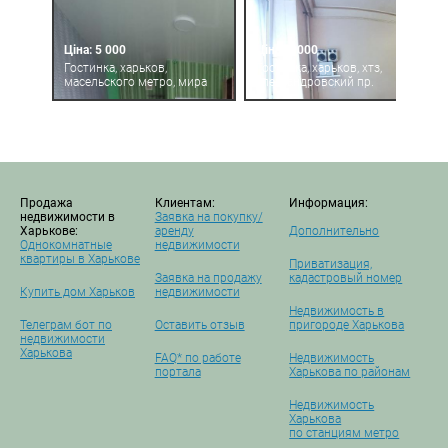
Ціна: 5 000
Ціна: 6 000
Гостинка, харьков,
Гостинка, харьков, хтз,
масельского метро, мира
александровский пр.
Продажа
Клиентам:
Информация:
недвижимости в
Заявка на покупку/
Харькове:
аренду
Дополнительно
Однокомнатные
недвижимости
квартиры в Харькове
Приватизация,
Заявка на продажу
кадастровый номер
Купить дом Харьков
недвижимости
Недвижимость в
Телеграм бот по
Оставить отзыв
пригороде Харькова
недвижимости
Харькова
FAQ* по работе
Недвижимость
портала
Харькова по районам
Недвижимость
Харькова
по станциям метро