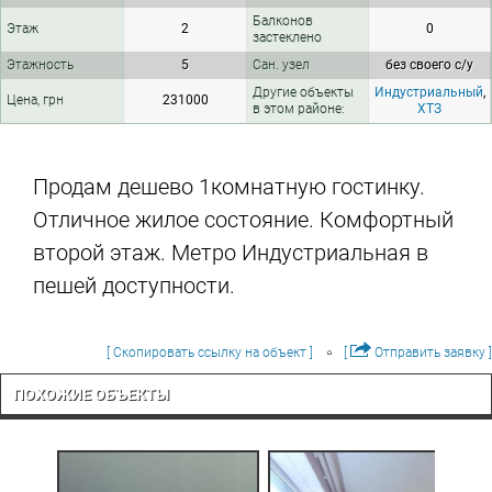
Балконов
Этаж
2
0
застеклено
Этажность
5
Сан. узел
без своего с/у
Другие объекты
Индустриальный
,
Цена, грн
231000
в этом районе:
ХТЗ
Продам дешево 1комнатную гостинку.
Отличное жилое состояние. Комфортный
второй этаж. Метро Индустриальная в
пешей доступности.
[ Скопировать ссылку на объект ]
[
Отправить заявку ]
ПОХОЖИЕ ОБЪЕКТЫ