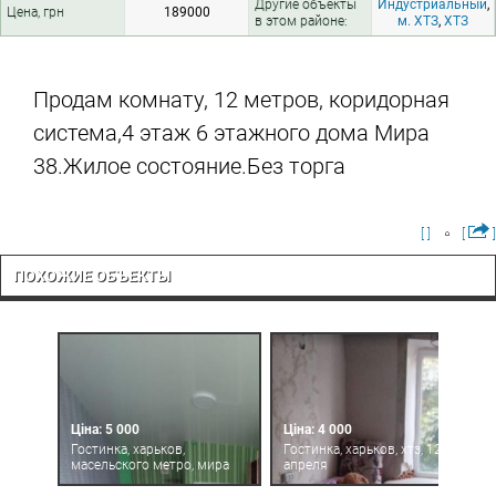
Другие объекты
Индустриальный
,
Цена, грн
189000
в этом районе:
м. ХТЗ
,
ХТЗ
Продам комнату, 12 метров, коридорная
система,4 этаж 6 этажного дома Мира
38.Жилое состояние.Без торга
[ ]
[
]
ПОХОЖИЕ ОБЪЕКТЫ
Ціна: 5 000
Ціна: 4 000
Гостинка, харьков,
Гостинка, харьков, хтз, 12-го
масельского метро, мира
апреля