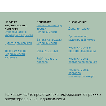
Продажа
Клиентам:
Информация:
недвижимости в
Заявка на покупку/
Харькове:
аренду
Дополнительно
Однокомнатные
недвижимости
квартиры в Харькове
Приватизация,
Заявка на продажу
кадастровый номер
Купить дом Харьков
недвижимости
Недвижимость в
Телеграм бот по
Оставить отзыв
пригороде Харькова
недвижимости
Харькова
FAQ* по работе
Недвижимость
портала
Харькова по районам
Недвижимость
Харькова
по станциям метро
На нашем сайте представлена информация от разных
операторов рынка недвижимости.