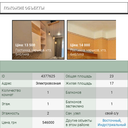
ПОХОЖИЕ ОБЪЕКТЫ
Ц
Ціна: 13 500
Ціна: 14 000
Г
Гостинка, харьков, хтз,
Гостинка, харьков, хтз,
м
библика
библика
б
ID
4377625
Общая площадь
23
Адрес
Электровозная
Жилая площадь
17
Количество
1
Балконов
1
комнат
Балконов
Этаж
1
1
застеклено
Этажность
2
Сан. узел
свой с/у
Другие объекты
Восточный
,
Цена, грн
546000
в этом районе:
Индустриальный