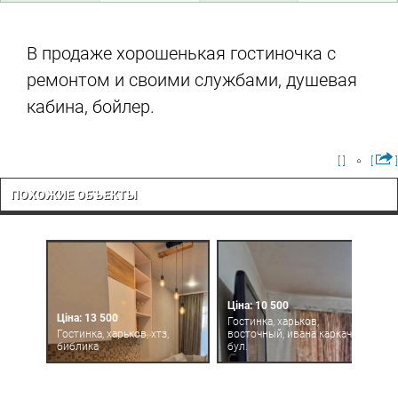
В продаже хорошенькая гостиночка с
ремонтом и своими службами, душевая
кабина, бойлер.
[ ]
[
]
ПОХОЖИЕ ОБЪЕКТЫ
Ціна: 10 500
Ціна: 13 500
Гостинка, харьков,
Гостинка, харьков, хтз,
восточный, ивана каркача
библика
бул.