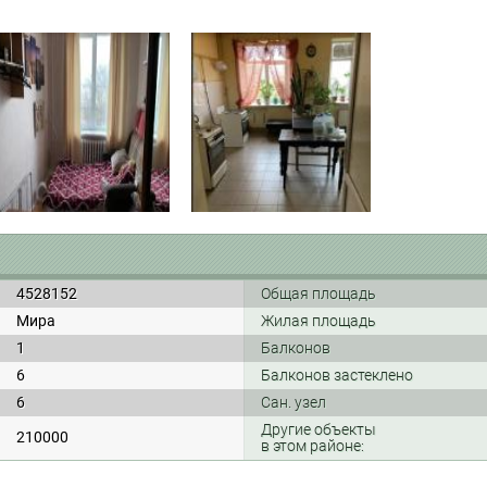
4528152
Общая площадь
Мира
Жилая площадь
1
Балконов
6
Балконов застеклено
6
Сан. узел
Другие объекты
210000
в этом районе: