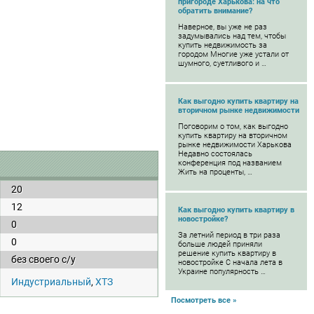
пригороде Харькова: на что
обратить внимание?
Наверное, вы уже не раз
задумывались над тем, чтобы
купить недвижимость за
городом Многие уже устали от
шумного, суетливого и …
Как выгодно купить квартиру на
вторичном рынке недвижимости
Поговорим о том, как выгодно
купить квартиру на вторичном
рынке недвижимости Харькова
Недавно состоялась
конференция под названием
Жить на проценты, …
20
12
Как выгодно купить квартиру в
новостройке?
0
За летний период в три раза
0
больше людей приняли
решение купить квартиру в
без своего с/у
новостройке С начала лета в
Украине популярность …
Индустриальный
,
ХТЗ
Посмотреть все »