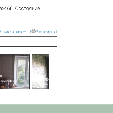
аж 66. Состояние
тправить заявку ]
[
Распечатать ]
00
Ціна: 4 500
 харьков, хтз, 12-го
Гостинка, харьков, хтз, мира