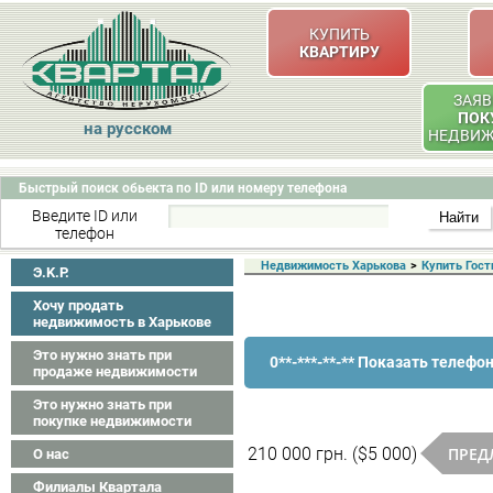
КУПИТЬ
КВАРТИРУ
ЗАЯВ
ПОК
на русском
НЕДВИ
Быстрый поиск обьекта по ID или номеру телефона
Введите ID или
телефон
Недвижимость Харькова
>
Купить Гост
Э.K.P.
Хочу продать
недвижимость в Харькове
Это нужно знать при
0**-***-**-** Показать телефо
продаже недвижимости
Это нужно знать при
покупке недвижимости
ПРЕД
210 000 грн. ($5 000)
О нас
Филиалы Квартала