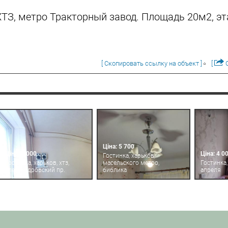
ТЗ, метро Тракторный завод. Площадь 20м2, эт
[ Скопировать ссылку на объект ]
[
О
Ціна: 5 700
Ціна: 6 000
Ціна: 4 0
Гостинка, харьков,
Гостинка, харьков, хтз,
масельского метро,
Гостинка,
александровский пр.
библика
апреля