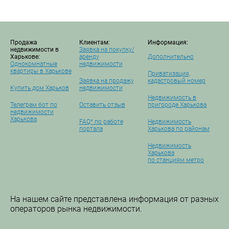
Продажа
Клиентам:
Информация:
недвижимости в
Заявка на покупку/
Харькове:
аренду
Дополнительно
Однокомнатные
недвижимости
квартиры в Харькове
Приватизация,
Заявка на продажу
кадастровый номер
Купить дом Харьков
недвижимости
Недвижимость в
Телеграм бот по
Оставить отзыв
пригороде Харькова
недвижимости
Харькова
FAQ* по работе
Недвижимость
портала
Харькова по районам
Недвижимость
Харькова
по станциям метро
На нашем сайте представлена информация от разных
операторов рынка недвижимости.