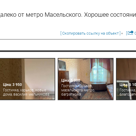
алеко от метро Масельского. Хорошее состояние
[ Скопировать ссылку на объект ]
[
О
Ціна: 5 000
Ціна: 3 950
Ціна: 5 1
Гостинка, харьков,
Гостинка, харьков, новые
масельского метро,
Гостинка,
дома, василия мельникова
багратиона
благодат