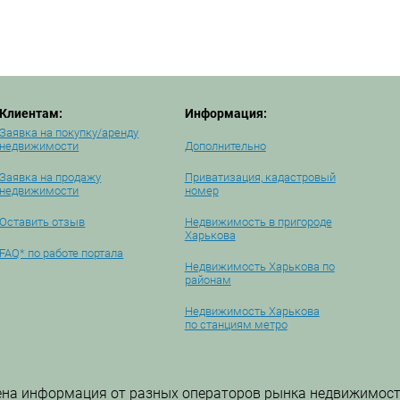
Клиентам:
Информация:
Заявка на покупку/аренду
недвижимости
Дополнительно
Заявка на продажу
Приватизация, кадастровый
недвижимости
номер
Оставить отзыв
Недвижимость в пригороде
Харькова
FAQ* по работе портала
Недвижимость Харькова по
районам
Недвижимость Харькова
по станциям метро
ена информация от разных операторов рынка недвижимост