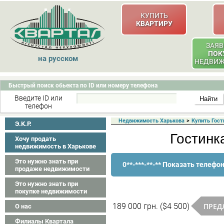
КУПИТЬ
КВАРТИРУ
ЗАЯВ
ПОК
на русском
НЕДВИ
Быстрый поиск обьекта по ID или номеру телефона
Введите ID или
телефон
Недвижимость Харькова
>
Купить Гост
Э.K.P.
Гостинк
Хочу продать
недвижимость в Харькове
Это нужно знать при
0**-***-**-** Показать телефо
продаже недвижимости
Это нужно знать при
покупке недвижимости
ПРЕД
189 000 грн. ($4 500)
О нас
Филиалы Квартала