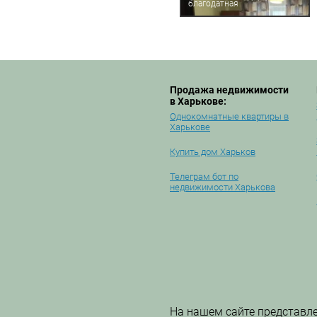
благодатная
Продажа недвижимости
в Харькове:
Однокомнатные квартиры в
Харькове
Купить дом Харьков
Телеграм бот по
недвижимости Харькова
На нашем сайте представл