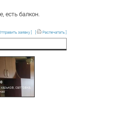
, есть балкон.
тправить заявку ]
[
Распечатать ]
00
 харьков, салтовка,
ная