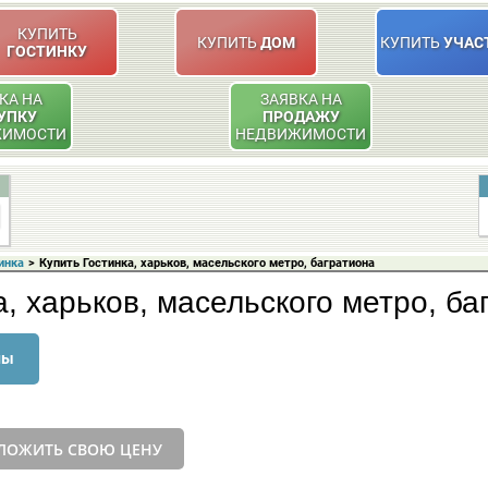
КУПИТЬ
КУПИТЬ
ДОМ
КУПИТЬ
УЧАС
ГОСТИНКУ
КА НА
ЗАЯВКА НА
УПКУ
ПРОДАЖУ
ЖИМОСТИ
НЕДВИЖИМОСТИ
инка
>
Купить Гостинка, харьков, масельского метро, багратиона
а, харьков, масельского метро, ба
ны
ЛОЖИТЬ СВОЮ ЦЕНУ