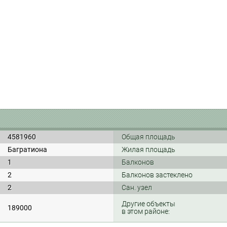
4581960
Общая площадь
Багратиона
Жилая площадь
1
Балконов
2
Балконов застеклено
2
Сан. узел
Другие объекты
189000
в этом районе: