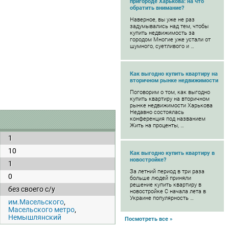
пригороде Харькова: на что
обратить внимание?
Наверное, вы уже не раз
задумывались над тем, чтобы
купить недвижимость за
городом Многие уже устали от
шумного, суетливого и …
Как выгодно купить квартиру на
вторичном рынке недвижимости
Поговорим о том, как выгодно
купить квартиру на вторичном
рынке недвижимости Харькова
Недавно состоялась
конференция под названием
Жить на проценты, …
1
10
Как выгодно купить квартиру в
новостройке?
1
За летний период в три раза
0
больше людей приняли
решение купить квартиру в
без своего с/у
новостройке С начала лета в
Украине популярность …
им.Масельского
,
Масельского метро
,
Немышлянский
Посмотреть все »