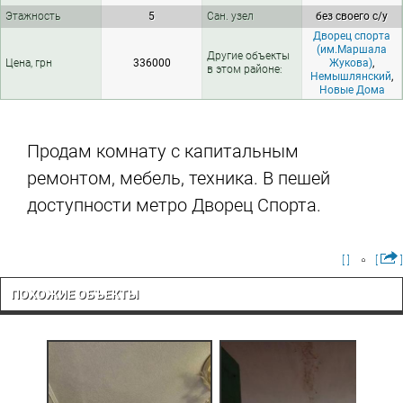
Этажность
5
Сан. узел
без своего с/у
Дворец спорта
(им.Маршала
Другие объекты
Цена, грн
336000
Жукова)
,
в этом районе:
Немышлянский
,
Новые Дома
Продам комнату с капитальным
ремонтом, мебель, техника. В пешей
доступности метро Дворец Спорта.
[ ]
[
]
ПОХОЖИЕ ОБЪЕКТЫ