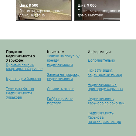
Ціна: 8 500
Ціна: 9 000
Гостинка, харьков, новые
Гостинка, харьков, новые
дома, ньютона
дома, ньютона
Продажа
Клиентам:
Информация:
недвижимости в
Заявка на покупку/
Харькове:
аренду
Дополнительно
Однокомнатные
недвижимости
квартиры в Харькове
Приватизация,
Заявка на продажу
кадастровый номер
Купить дом Харьков
недвижимости
Недвижимость в
Телеграм бот по
Оставить отзыв
пригороде Харькова
недвижимости
Харькова
FAQ* по работе
Недвижимость
портала
Харькова по районам
Недвижимость
Харькова
по станциям метро