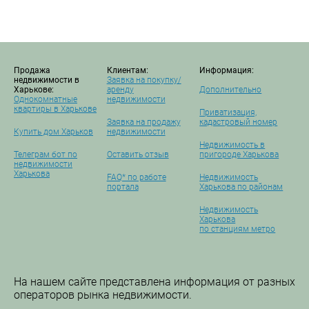
Продажа
Клиентам:
Информация:
недвижимости в
Заявка на покупку/
Харькове:
аренду
Дополнительно
Однокомнатные
недвижимости
квартиры в Харькове
Приватизация,
Заявка на продажу
кадастровый номер
Купить дом Харьков
недвижимости
Недвижимость в
Телеграм бот по
Оставить отзыв
пригороде Харькова
недвижимости
Харькова
FAQ* по работе
Недвижимость
портала
Харькова по районам
Недвижимость
Харькова
по станциям метро
На нашем сайте представлена информация от разных
операторов рынка недвижимости.