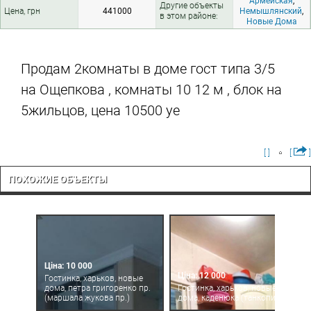
Армейская
,
Другие объекты
Цена, грн
441000
Немышлянский
,
в этом районе:
Новые Дома
Продам 2комнаты в доме гост типа 3/5
на Ощепкова , комнаты 10 12 м , блок на
5жильцов, цена 10500 уе
[ ]
[
]
ПОХОЖИЕ ОБЪЕКТЫ
Ціна: 10 000
Ціна: 12 000
Гостинка, харьков, новые
дома, петра григоренко пр.
Гостинка, харьков, новые
(маршала жукова пр.)
дома, каденюка (танкопия)