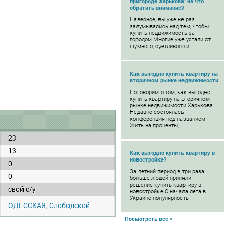
пригороде Харькова: на что
обратить внимание?
Наверное, вы уже не раз
задумывались над тем, чтобы
купить недвижимость за
городом Многие уже устали от
шумного, суетливого и …
Как выгодно купить квартиру на
вторичном рынке недвижимости
Поговорим о том, как выгодно
купить квартиру на вторичном
рынке недвижимости Харькова
Недавно состоялась
конференция под названием
Жить на проценты, …
23
13
Как выгодно купить квартиру в
новостройке?
0
За летний период в три раза
0
больше людей приняли
решение купить квартиру в
свой с/у
новостройке С начала лета в
Украине популярность …
ОДЕССКАЯ
,
Слободской
Посмотреть все »