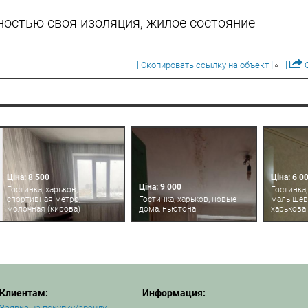
ностью своя изоляция, жилое состояние
[ Скопировать ссылку на объект ]
[
О
Ціна: 8 500
Ціна: 6 0
Ціна: 9 000
Гостинка, харьков,
Гостинка,
спортивная метро,
Гостинка, харьков, новые
малышева
молочная (кирова)
дома, ньютона
харькова 
Клиентам:
Информация:
Заявка на покупку/аренду