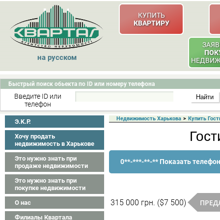
КУПИТЬ
КВАРТИРУ
ЗАЯВ
ПОК
на русском
НЕДВИ
Быстрый поиск обьекта по ID или номеру телефона
Введите ID или
телефон
Недвижимость Харькова
>
Купить Гост
Э.K.P.
Гост
Хочу продать
недвижимость в Харькове
Это нужно знать при
0**-***-**-** Показать телефо
продаже недвижимости
Это нужно знать при
покупке недвижимости
ПРЕД
315 000 грн. ($7 500)
О нас
Филиалы Квартала