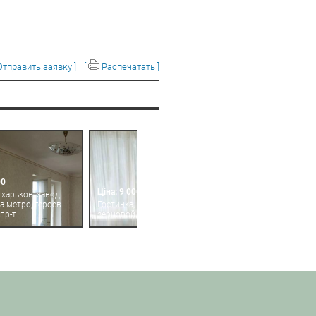
тправить заявку ]
[
Распечатать ]
00
Ціна: 9 000
 харьков, завод
 метро, героев
Гостинка, харьков, одесская,
пр-т
зерновой пер.