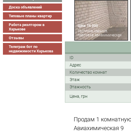
Доска объявлений
Типовые планы квартир
Работа риэлтором в
Ціна: 16 000
Харькове
Гостинка, харьков,
павловка, авиахимическая
Отзывы
Телеграм бот по
недвижимости Харькова
ID
Адрес
Количество комнат
Этаж
Этажность
Цена, грн
Продам 1 комнатную 
Авиахимическая 9