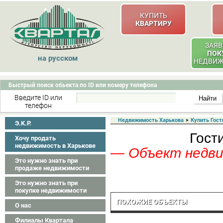
КУПИТЬ
КВАРТИРУ
ЗАЯВ
ПОК
на русском
НЕДВИ
Быстрый поиск обьекта по ID или номеру телефона
Введите ID или
телефон
Недвижимость Харькова
>
Купить Гост
Э.K.P.
Гост
Хочу продать
недвижимость в Харькове
— Объект недвиж
Это нужно знать при
продаже недвижимости
Это нужно знать при
покупке недвижимости
ПОХОЖИЕ ОБЪЕКТЫ
О нас
Филиалы Квартала