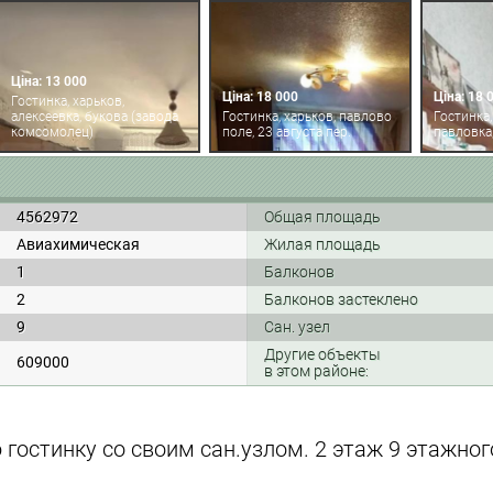
Ціна: 13 000
Ціна: 18 000
Ціна: 18 
Гостинка, харьков,
алексеевка, букова (завода
Гостинка, харьков, павлово
Гостинка,
комсомолец)
поле, 23 августа пер.
павловка
4562972
Общая площадь
Авиахимическая
Жилая площадь
1
Балконов
2
Балконов застеклено
9
Сан. узел
Другие объекты
609000
в этом районе:
гостинку со своим сан.узлом. 2 этаж 9 этажног