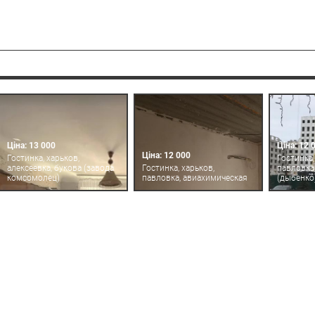
Ціна: 13 000
Ціна: 12 
Ціна: 12 000
Гостинка, харьков,
Гостинка,
алексеевка, букова (завода
Гостинка, харьков,
павловка
комсомолец)
павловка, авиахимическая
(дыбенко