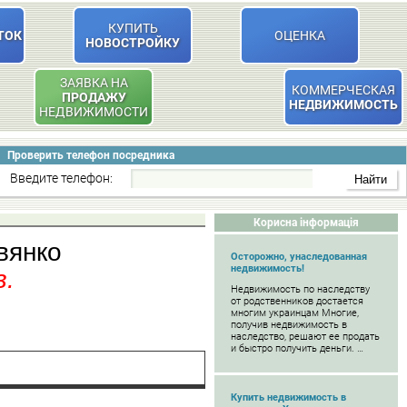
КУПИТЬ
ТОК
ОЦЕНКА
НОВОСТРОЙКУ
ЗАЯВКА НА
КОММЕРЧЕСКАЯ
ПРОДАЖУ
НЕДВИЖИМОСТЬ
НЕДВИЖИМОСТИ
Проверить телефон посредника
Введите телефон:
Корисна інформація
вянко
Осторожно, унаследованная
недвижимость!
в.
Недвижимость по наследству
от родственников достается
многим украинцам Многие,
получив недвижимость в
наследство, решают ее продать
и быстро получить деньги. …
Купить недвижимость в