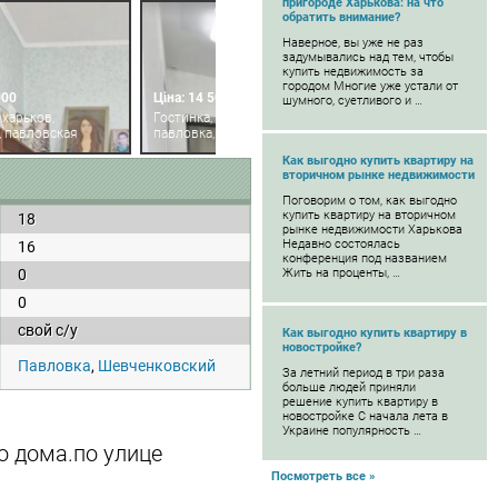
пригороде Харькова: на что
обратить внимание?
Наверное, вы уже не раз
задумывались над тем, чтобы
купить недвижимость за
городом Многие уже устали от
000
Ціна: 14 500
шумного, суетливого и …
 харьков,
Гостинка, харьков,
, павловская
павловка, авиахимическая
Как выгодно купить квартиру на
вторичном рынке недвижимости
Поговорим о том, как выгодно
купить квартиру на вторичном
18
рынке недвижимости Харькова
Недавно состоялась
16
конференция под названием
0
Жить на проценты, …
0
свой с/у
Как выгодно купить квартиру в
новостройке?
Павловка
,
Шевченковский
За летний период в три раза
больше людей приняли
решение купить квартиру в
новостройке С начала лета в
Украине популярность …
о дома.по улице
Посмотреть все »