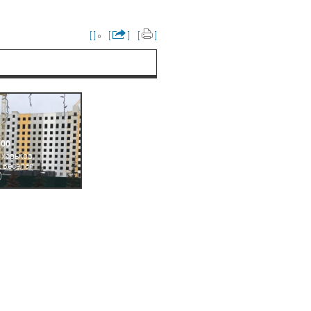
[ ]
[
]
[
]
000
 харьков,
, веселая
)