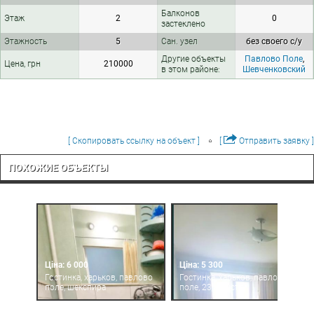
Балконов
Этаж
2
0
застеклено
Этажность
5
Сан. узел
без своего с/у
Другие объекты
Павлово Поле
,
Цена, грн
210000
в этом районе:
Шевченковский
[ Скопировать ссылку на объект ]
[
Отправить заявку ]
ПОХОЖИЕ ОБЪЕКТЫ
Ціна: 6 000
Ціна: 5 300
Гостинка, харьков, павлово
Гостинка, харьков, павлово
поле, шекспира
поле, 23 августа