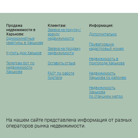
Продажа
Клиентам:
Информация:
недвижимости в
Заявка на покупку/
Харькове:
аренду
Дополнительно
Однокомнатные
недвижимости
квартиры в Харькове
Приватизация,
Заявка на продажу
кадастровый номер
Купить дом Харьков
недвижимости
Недвижимость в
Телеграм бот по
Оставить отзыв
пригороде Харькова
недвижимости
Харькова
FAQ* по работе
Недвижимость
портала
Харькова по районам
Недвижимость
Харькова
по станциям метро
На нашем сайте представлена информация от разных
операторов рынка недвижимости.