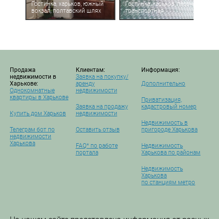
Гостинка, харьков, южный
Гостинка, харьков, песочин,
вокзал, полтавский шлях
транспортная
Продажа
Клиентам:
Информация:
недвижимости в
Заявка на покупку/
Харькове:
аренду
Дополнительно
Однокомнатные
недвижимости
квартиры в Харькове
Приватизация,
Заявка на продажу
кадастровый номер
Купить дом Харьков
недвижимости
Недвижимость в
Телеграм бот по
Оставить отзыв
пригороде Харькова
недвижимости
Харькова
FAQ* по работе
Недвижимость
портала
Харькова по районам
Недвижимость
Харькова
по станциям метро