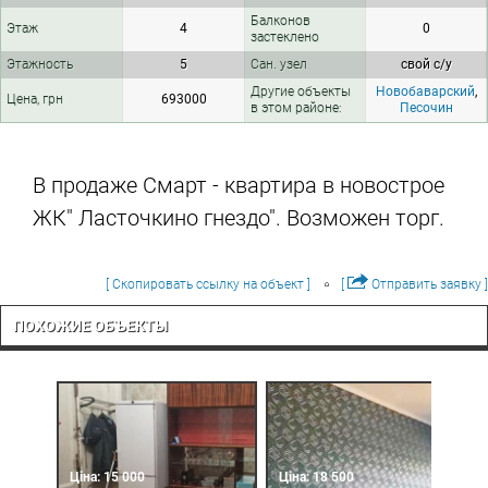
Балконов
Этаж
4
0
застеклено
Этажность
5
Сан. узел
свой с/у
Другие объекты
Новобаварский
,
Цена, грн
693000
в этом районе:
Песочин
В продаже Смарт - квартира в новострое
ЖК" Ласточкино гнездо". Возможен торг.
[ Скопировать ссылку на объект ]
[
Отправить заявку ]
ПОХОЖИЕ ОБЪЕКТЫ
Ціна: 15 000
Ціна: 18 500