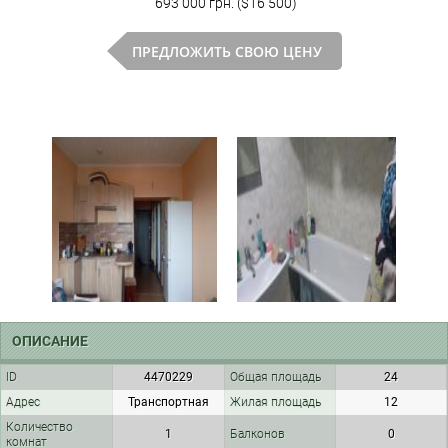
693 000 грн. ($16 500)
ПРЕДЛОЖИТЬ СВОЮ ЦЕНУ
ОПИСАНИЕ
ID
4470229
Общая площадь
24
Адрес
Транспортная
Жилая площадь
12
Количество
1
Балконов
0
комнат