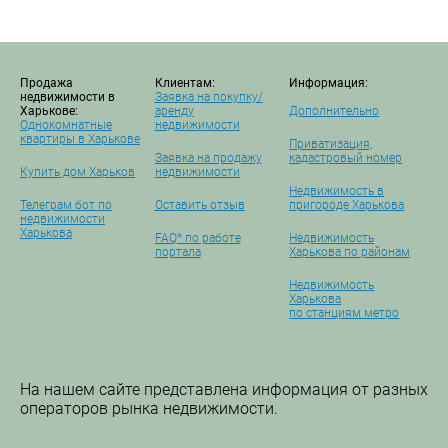
Продажа
Клиентам:
Информация:
недвижимости в
Заявка на покупку/
Харькове:
аренду
Дополнительно
Однокомнатные
недвижимости
квартиры в Харькове
Приватизация,
Заявка на продажу
кадастровый номер
Купить дом Харьков
недвижимости
Недвижимость в
Телеграм бот по
Оставить отзыв
пригороде Харькова
недвижимости
Харькова
FAQ* по работе
Недвижимость
портала
Харькова по районам
Недвижимость
Харькова
по станциям метро
На нашем сайте представлена информация от разных
операторов рынка недвижимости.