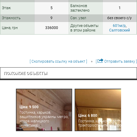
Балконов
Этаж
5
1
застеклено
Этажность
9
Сан. узел
без своего с/у
Другие объекты
601м/р
,
Цена, грн
336000
в этом районе:
Салтовский
[ Скопировать ссылку на объект ]
[
Отправить заявку ]
ПОХОЖИЕ ОБЪЕКТЫ
Ціна: 9 500
Гостинка, харьков,
Ціна: 6 800
защитников украины метро,
игоря малицкого
Гостинка, харьков, салтовка,
(никитина)
тракторостроителей просп.