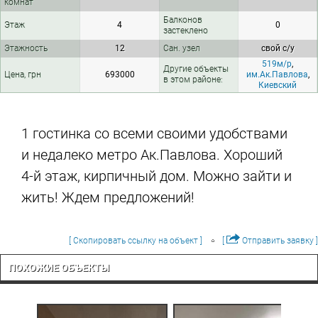
комнат
Балконов
Этаж
4
0
застеклено
Этажность
12
Сан. узел
свой с/у
519м/р
,
Другие объекты
Цена, грн
693000
им.Ак.Павлова
,
в этом районе:
Киевский
1 гостинка со всеми своими удобствами
и недалеко метро Ак.Павлова. Хороший
4-й этаж, кирпичный дом. Можно зайти и
жить! Ждем предложений!
[ Скопировать ссылку на объект ]
[
Отправить заявку ]
ПОХОЖИЕ ОБЪЕКТЫ