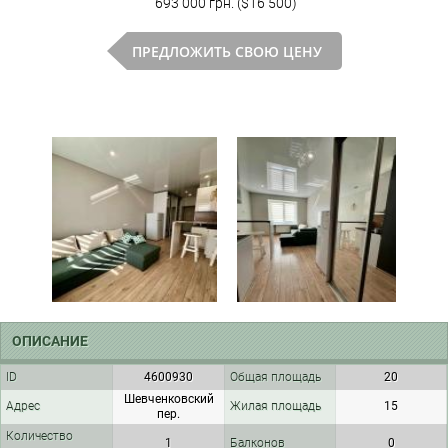
693 000 грн. ($16 500)
ПРЕДЛОЖИТЬ СВОЮ ЦЕНУ
ОПИСАНИЕ
ID
4600930
Общая площадь
20
Шевченковский
Адрес
Жилая площадь
15
пер.
Количество
1
Балконов
0