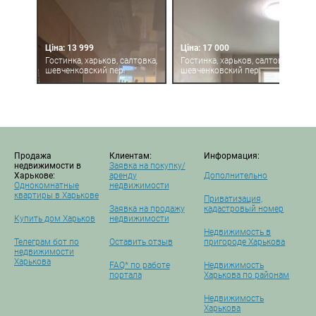
Ціна: 13 999
Ціна: 17 000
Гостинка, харьков, салтовка,
Гостинка, харьков, салтовка,
шевченковский пер.
шевченковский пер.
Продажа
Клиентам:
Информация:
недвижимости в
Заявка на покупку/
Харькове:
аренду
Дополнительно
Однокомнатные
недвижимости
квартиры в Харькове
Приватизация,
Заявка на продажу
кадастровый номер
Купить дом Харьков
недвижимости
Недвижимость в
Телеграм бот по
Оставить отзыв
пригороде Харькова
недвижимости
Харькова
FAQ* по работе
Недвижимость
портала
Харькова по районам
Недвижимость
Харькова