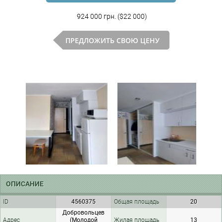
924 000 грн. ($22 000)
ПРЕДЛОЖИТЬ СВОЮ ЦЕНУ
ОПИСАНИЕ
ID
4560375
Общая площадь
20
Добровольцев
Адрес
(Молодой
Жилая площадь
13