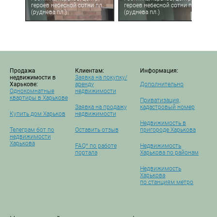
героев небесной сотни пл.
героев небесной сотни пл.
(руднева пл.)
(руднева пл.)
Продажа
Клиентам:
Информация:
недвижимости в
Заявка на покупку/
Харькове:
аренду
Дополнительно
Однокомнатные
недвижимости
квартиры в Харькове
Приватизация,
Заявка на продажу
кадастровый номер
Купить дом Харьков
недвижимости
Недвижимость в
Телеграм бот по
Оставить отзыв
пригороде Харькова
недвижимости
Харькова
FAQ* по работе
Недвижимость
портала
Харькова по районам
Недвижимость
Харькова
по станциям метро