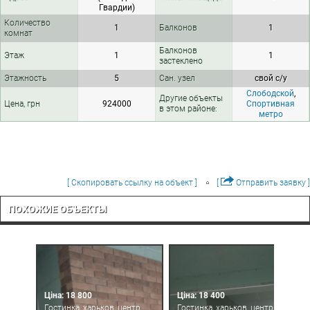
Гвардии)
Количество
1
Балконов
1
комнат
Балконов
Этаж
1
1
застеклено
Этажность
5
Сан. узел
свой с/у
Слободской
,
Другие объекты
Цена, грн
924000
Спортивная
в этом районе:
метро
[ Скопировать ссылку на объект ]
[
Отправить заявку ]
ПОХОЖИЕ ОБЪЕКТЫ
Ціна: 18 800
Ціна: 18 400
Гостинка, харьков, центр,
Гостинка, харьков, центр,