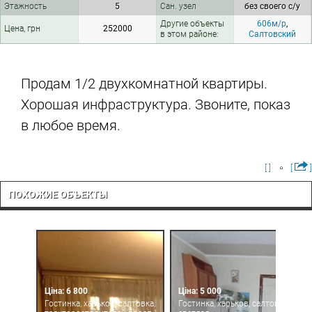
Этажность
5
Сан. узел
без своего с/у
Другие объекты
606м/р
,
Цена, грн
252000
в этом районе:
Салтовский
Продам 1/2 двухкомнатной квартиры.
Хорошая инфраструктура. Звоните, показ
в любое время.
[ ]
[
]
ПОХОЖИЕ ОБЪЕКТЫ
Ціна: 6 800
Ціна: 5 000
Гостинка, харьков, салтовка,
Гостинка, харьков, салтовка,