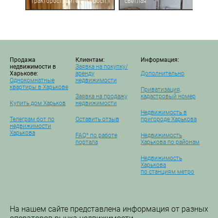
тракторостроителей просп.
светлая
Продажа
Клиентам:
Информация:
недвижимости в
Заявка на покупку/
Харькове:
аренду
Дополнительно
Однокомнатные
недвижимости
квартиры в Харькове
Приватизация,
Заявка на продажу
кадастровый номер
Купить дом Харьков
недвижимости
Недвижимость в
Телеграм бот по
Оставить отзыв
пригороде Харькова
недвижимости
Харькова
FAQ* по работе
Недвижимость
портала
Харькова по районам
Недвижимость
Харькова
по станциям метро
На нашем сайте представлена информация от разных