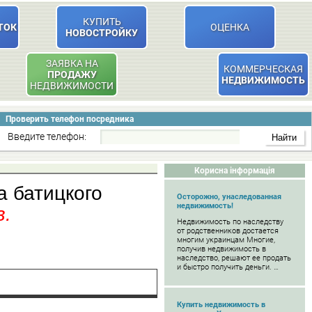
КУПИТЬ
ТОК
ОЦЕНКА
НОВОСТРОЙКУ
ЗАЯВКА НА
КОММЕРЧЕСКАЯ
ПРОДАЖУ
НЕДВИЖИМОСТЬ
НЕДВИЖИМОСТИ
Проверить телефон посредника
Введите телефон:
Корисна інформація
а батицкого
Осторожно, унаследованная
недвижимость!
в.
Недвижимость по наследству
от родственников достается
многим украинцам Многие,
получив недвижимость в
наследство, решают ее продать
и быстро получить деньги. …
Купить недвижимость в