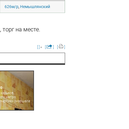
626м/р
,
Немышлянский
 торг на месте.
[ ]
[
]
[
]
00
 харьков,
ого метро,
«хартия» (маршала