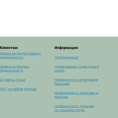
Клиентам:
Информация:
Заявка на покупку/аренду
недвижимости
Дополнительно
Заявка на продажу
Приватизация, кадастровый
недвижимости
номер
Оставить отзыв
Недвижимость в пригороде
Харькова
FAQ* по работе портала
Недвижимость Харькова по
районам
Недвижимость Харькова
по станциям метро