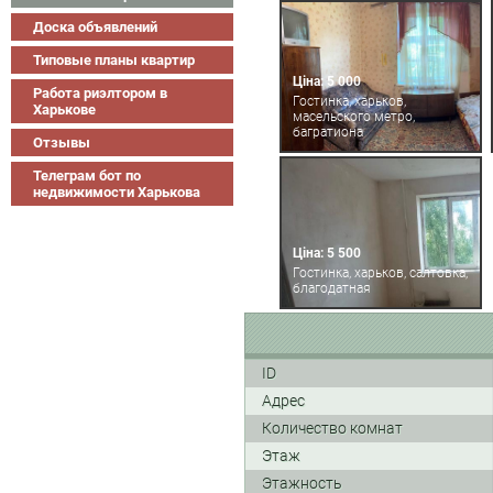
Доска объявлений
Типовые планы квартир
Ціна: 5 000
Работа риэлтором в
Гостинка, харьков,
Харькове
масельского метро,
багратиона
Отзывы
Телеграм бот по
недвижимости Харькова
Ціна: 5 500
Гостинка, харьков, салтовка,
благодатная
ID
Адрес
Количество комнат
Этаж
Этажность