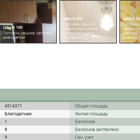
Ціна: 6 500
Ціна: 5 5
Гостинка, харьков,
Гостинка,
Ціна: 5 100
масельского метро,
масельск
Гостинка, харьков, салтовка,
коммунальщиков
бригады 
благодатная
(пожарского)
рыбалко)
4514371
Общая площадь
Благодатная
Жилая площадь
1
Балконов
8
Балконов застеклено
9
Сан. узел