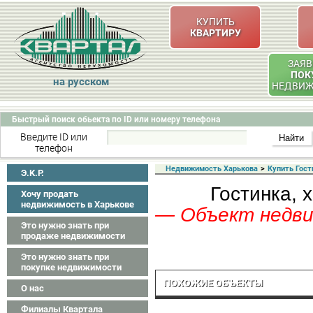
КУПИТЬ
КВАРТИРУ
ЗАЯВ
ПОК
на русском
НЕДВИ
Быстрый поиск обьекта по ID или номеру телефона
Введите ID или
телефон
Недвижимость Харькова
>
Купить Гост
Э.K.P.
Гостинка, 
Хочу продать
недвижимость в Харькове
— Объект недвиж
Это нужно знать при
продаже недвижимости
Это нужно знать при
покупке недвижимости
ПОХОЖИЕ ОБЪЕКТЫ
О нас
Филиалы Квартала