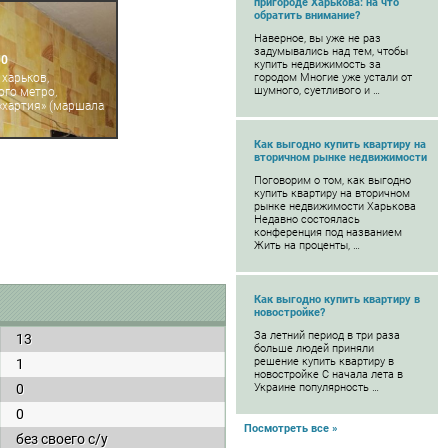
пригороде Харькова: на что
обратить внимание?
Наверное, вы уже не раз
задумывались над тем, чтобы
00
купить недвижимость за
 харьков,
городом Многие уже устали от
шумного, суетливого и …
ого метро,
«хартия» (маршала
Как выгодно купить квартиру на
вторичном рынке недвижимости
Поговорим о том, как выгодно
купить квартиру на вторичном
рынке недвижимости Харькова
Недавно состоялась
конференция под названием
Жить на проценты, …
Как выгодно купить квартиру в
новостройке?
За летний период в три раза
13
больше людей приняли
решение купить квартиру в
1
новостройке С начала лета в
0
Украине популярность …
0
Посмотреть все »
без своего с/у