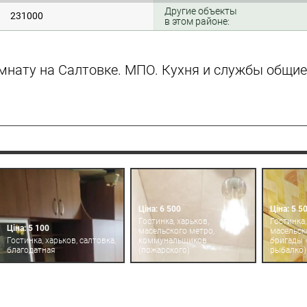
Другие объекты
231000
в этом районе:
мнату на Салтовке. МПО. Кухня и службы общие,
Ціна: 6 500
Ціна: 5 5
Гостинка, харьков,
Гостинка,
Ціна: 5 100
масельского метро,
масельск
Гостинка, харьков, салтовка,
коммунальщиков
бригады 
благодатная
(пожарского)
рыбалко)