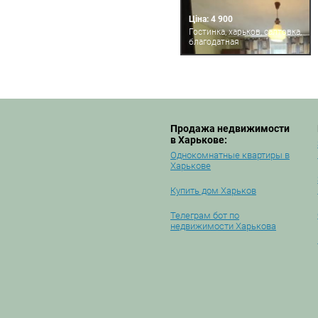
Ціна: 4 900
Гостинка, харьков, салтовка,
благодатная
Продажа недвижимости
в Харькове:
Однокомнатные квартиры в
Харькове
Купить дом Харьков
Телеграм бот по
недвижимости Харькова