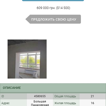
609 000 грн. ($14 500)
ПРЕДЛОЖИТЬ СВОЮ ЦЕНУ
ОПИСАНИЕ
ID
4580655
Общая площадь
21
Большая
Адрес
Жилая площадь
16
Панасовская