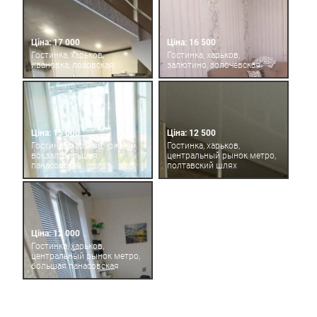
Ціна: 17 000
Ціна: 16 500
Гостинка, харьков,
Гостинка, харьков,
ивановка, лозовская
залютино, золочевская
Ціна: 15 000
Ціна: 12 500
Гостинка, харьков, южный
Гостинка, харьков,
вокзал, большая
центральный рынок метро,
панасовская
полтавский шлях
Ціна: 12 000
Гостинка, харьков,
центральный рынок метро,
большая панасовская