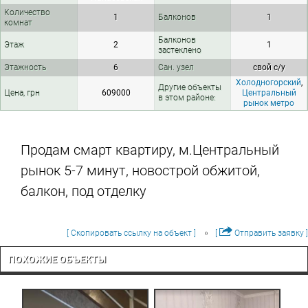
Количество
1
Балконов
1
комнат
Балконов
Этаж
2
1
застеклено
Этажность
6
Сан. узел
свой с/у
Холодногорский
,
Другие объекты
Цена, грн
609000
Центральный
в этом районе:
рынок метро
Продам смарт квартиру, м.Центральный
рынок 5-7 минут, новострой обжитой,
балкон, под отделку
[ Скопировать ссылку на объект ]
[
Отправить заявку ]
ПОХОЖИЕ ОБЪЕКТЫ