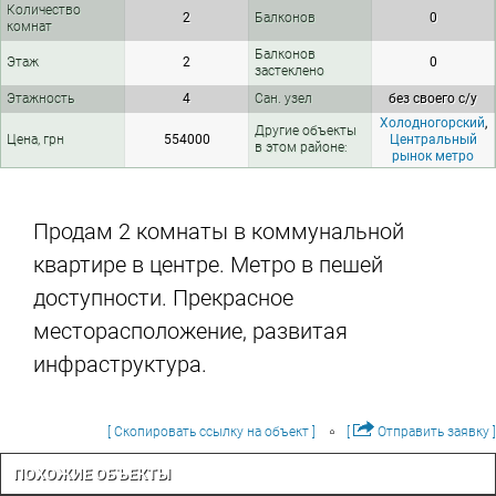
Количество
2
Балконов
0
комнат
Балконов
Этаж
2
0
застеклено
Этажность
4
Сан. узел
без своего с/у
Холодногорский
,
Другие объекты
Цена, грн
554000
Центральный
в этом районе:
рынок метро
Продам 2 комнаты в коммунальной
квартире в центре. Метро в пешей
доступности. Прекрасное
месторасположение, развитая
инфраструктура.
[ Скопировать ссылку на объект ]
[
Отправить заявку ]
ПОХОЖИЕ ОБЪЕКТЫ