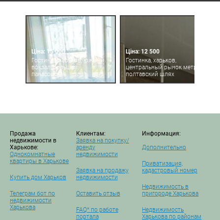
Ціна: 15 000
Ціна: 12 500
Гостинка, харьков, южный
Гостинка, харьков,
вокзал, большая
центральный рынок метро,
панасовская
полтавский шлях
Продажа
Клиентам:
Информация:
недвижимости в
Заявка на покупку/
Харькове:
аренду
Дополнительно
Однокомнатные
недвижимости
квартиры в Харькове
Приватизация,
Заявка на продажу
кадастровый номер
Купить дом Харьков
недвижимости
Недвижимость в
Телеграм бот по
Оставить отзыв
пригороде Харькова
недвижимости
Харькова
FAQ* по работе
Недвижимость
портала
Харькова по районам