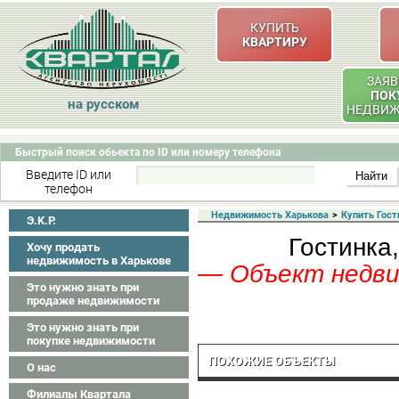
КУПИТЬ
КВАРТИРУ
ЗАЯВ
ПОК
на русском
НЕДВИ
Быстрый поиск обьекта по ID или номеру телефона
Введите ID или
телефон
Недвижимость Харькова
>
Купить Гост
Э.K.P.
Гостинка,
Хочу продать
недвижимость в Харькове
— Объект недвиж
Это нужно знать при
продаже недвижимости
Это нужно знать при
покупке недвижимости
ПОХОЖИЕ ОБЪЕКТЫ
О нас
Филиалы Квартала