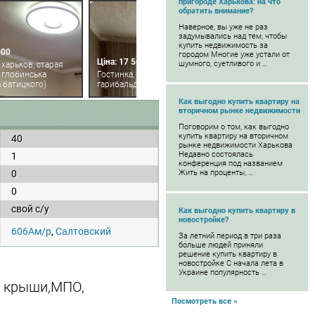
пригороде Харькова: на что
обратить внимание?
Наверное, вы уже не раз
задумывались над тем, чтобы
купить недвижимость за
000
городом Многие уже устали от
Ціна: 17 500
шумного, суетливого и …
 харьков, старая
 глобинська
Гостинка, харьков, салтовка,
 батицкого)
гарибальди
Как выгодно купить квартиру на
вторичном рынке недвижимости
Поговорим о том, как выгодно
купить квартиру на вторичном
40
рынке недвижимости Харькова
Недавно состоялась
1
конференция под названием
0
Жить на проценты, …
0
свой с/у
Как выгодно купить квартиру в
новостройке?
606Ам/р
,
Салтовский
За летний период в три раза
больше людей приняли
решение купить квартиру в
новостройке С начала лета в
Украине популярность …
т крыши,МПО,
Посмотреть все »