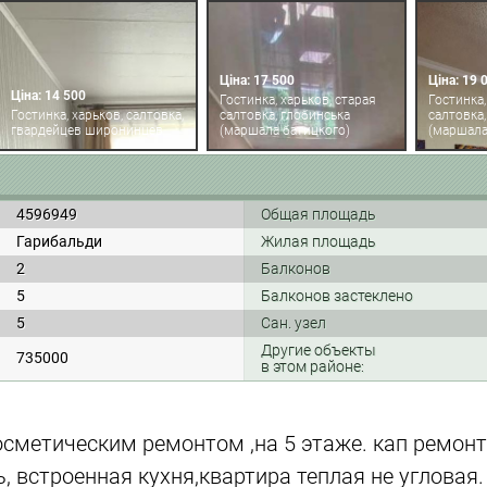
Ціна: 17 500
Ціна: 19 
Ціна: 14 500
Гостинка, харьков, старая
Гостинка,
Гостинка, харьков, салтовка,
салтовка, глобинська
салтовка,
гвардейцев широнинцев
(маршала батицкого)
(маршала
4596949
Общая площадь
Гарибальди
Жилая площадь
2
Балконов
5
Балконов застеклено
5
Сан. узел
Другие объекты
735000
в этом районе:
осметическим ремонтом ,на 5 этаже. кап ремон
, встроенная кухня,квартира теплая не угловая.