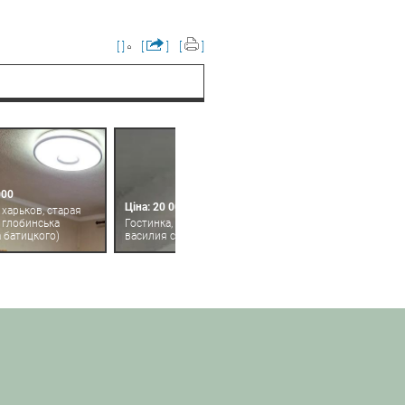
[ ]
[
]
[
]
000
Ціна: 20 000
 харьков, старая
 глобинська
Гостинка, харьков, салтовка,
 батицкого)
василия стуса