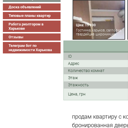
Доска объявлений
Типовые планы квартир
Работа риэлтором в
Ціна: 19 100
Харькове
Гостинка, харьков, салтовка,
гвардейцев широнинцев
Отзывы
Телеграм бот по
недвижимости Харькова
ID
Адрес
Количество комнат
Этаж
Этажность
Цена, грн
продам квартиру с к
бронированная дверь