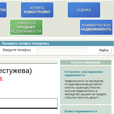
КУПИТЬ
ТОК
ОЦЕНКА
НОВОСТРОЙКУ
ЗАЯВКА НА
КОММЕРЧЕСКАЯ
ПРОДАЖУ
НЕДВИЖИМОСТЬ
НЕДВИЖИМОСТИ
Проверить телефон посредника
Введите телефон:
Корисна інформація
бестужева)
Осторожно, унаследованная
недвижимость!
в.
Недвижимость по наследству
от родственников достается
многим украинцам Многие,
получив недвижимость в
наследство, решают ее продать
и быстро получить деньги. …
Купить недвижимость в