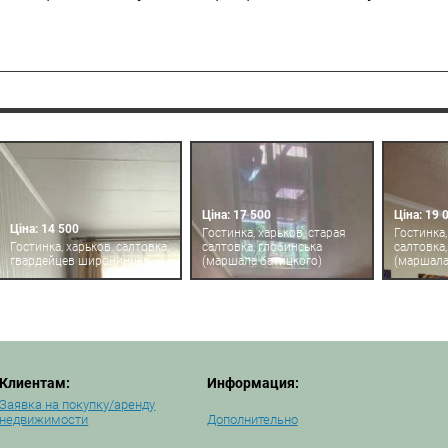
Ціна: 17 500
Ціна: 19 
Ціна: 14 500
Гостинка, харьков, старая
Гостинка,
Гостинка, харьков, салтовка,
салтовка, глобинська
салтовка,
гвардейцев широнинцев
(маршала батицкого)
(маршала
Клиентам:
Информация:
Заявка на покупку/аренду
недвижимости
Дополнительно