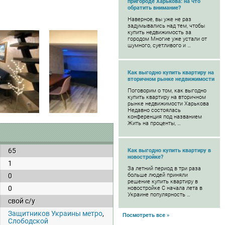
пригороде Харькова: на что
обратить внимание?
Наверное, вы уже не раз
задумывались над тем, чтобы
купить недвижимость за
городом Многие уже устали от
шумного, суетливого и …
Как выгодно купить квартиру на
вторичном рынке недвижимости
Поговорим о том, как выгодно
купить квартиру на вторичном
рынке недвижимости Харькова
Недавно состоялась
конференция под названием
Жить на проценты, …
65
Как выгодно купить квартиру в
новостройке?
1
За летний период в три раза
0
больше людей приняли
решение купить квартиру в
0
новостройке С начала лета в
Украине популярность …
свой с/у
Защитников Украины метро
,
Посмотреть все »
Слободской