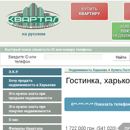
КУПИТЬ
КВАРТИРУ
ЗАЯВ
ПОК
на русском
НЕДВИ
Быстрый поиск обьекта по ID или номеру телефона
Введите ID или
телефон
Недвижимость Харькова
>
Купить Гост
Э.K.P.
Гостинка, харьк
Хочу продать
недвижимость в Харькове
Это нужно знать при
продаже недвижимости
0**-***-**-** Показать телефо
Это нужно знать при
покупке недвижимости
О нас
ПР
1 722 000 грн. ($41 020)
Филиалы Квартала