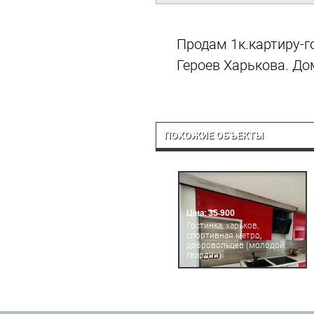
Продам 1к.картиру-г
Героев Харькова. До
ПОХОЖИЕ ОБЪЕКТЫ
Ціна: 35 900
Гостинка, харьков,
спортивная метро,
добровольцев (молодой
гвардии)