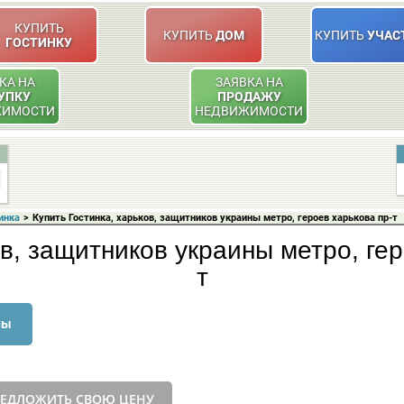
КУПИТЬ
КУПИТЬ
ДОМ
КУПИТЬ
УЧАС
ГОСТИНКУ
КА НА
ЗАЯВКА НА
УПКУ
ПРОДАЖУ
ЖИМОСТИ
НЕДВИЖИМОСТИ
инка
>
Купить Гостинка, харьков, защитников украины метро, героев харькова пр-т
ов, защитников украины метро, гер
т
ны
ЕДЛОЖИТЬ СВОЮ ЦЕНУ