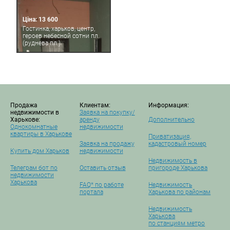
Ціна: 13 600
Гостинка, харьков, центр,
героев небесной сотни пл.
(руднева пл.)
Продажа
Клиентам:
Информация:
недвижимости в
Заявка на покупку/
Харькове:
аренду
Дополнительно
Однокомнатные
недвижимости
квартиры в Харькове
Приватизация,
Заявка на продажу
кадастровый номер
Купить дом Харьков
недвижимости
Недвижимость в
Телеграм бот по
Оставить отзыв
пригороде Харькова
недвижимости
Харькова
FAQ* по работе
Недвижимость
портала
Харькова по районам
Недвижимость
Харькова
по станциям метро