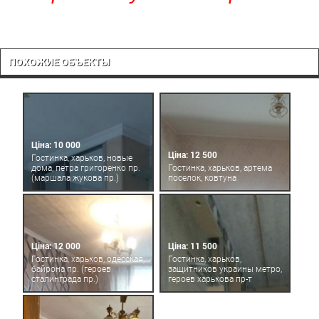
ПОХОЖИЕ ОБЪЕКТЫ
Ціна: 10 000
Ціна: 12 500
Гостинка, харьков, новые
дома, петра григоренко пр.
Гостинка, харьков, артема
(маршала жукова пр.)
поселок, ковтуна
Ціна: 12 000
Ціна: 11 500
Гостинка, харьков, одесская,
Гостинка, харьков,
байрона пр. (героев
защитников украины метро,
сталинграда пр.)
героев харькова пр-т