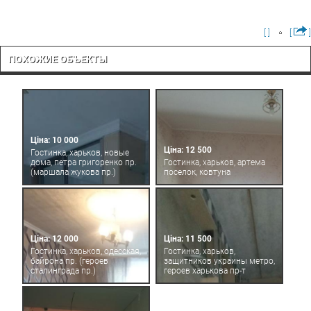
[ ]
[
]
ПОХОЖИЕ ОБЪЕКТЫ
Ціна: 10 000
Ціна: 12 500
Гостинка, харьков, новые
дома, петра григоренко пр.
Гостинка, харьков, артема
(маршала жукова пр.)
поселок, ковтуна
Ціна: 12 000
Ціна: 11 500
Гостинка, харьков, одесская,
Гостинка, харьков,
байрона пр. (героев
защитников украины метро,
сталинграда пр.)
героев харькова пр-т