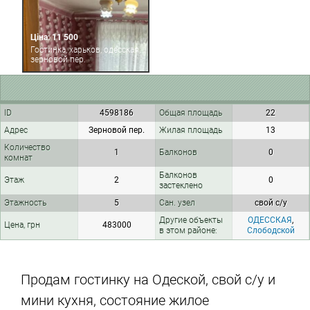
Ціна: 11 500
Гостинка, харьков, одесская,
зерновой пер.
ID
4598186
Общая площадь
22
Адрес
Зерновой пер.
Жилая площадь
13
Количество
1
Балконов
0
комнат
Балконов
Этаж
2
0
застеклено
Этажность
5
Сан. узел
свой с/у
Другие объекты
ОДЕССКАЯ
,
Цена, грн
483000
в этом районе:
Слободской
Продам гостинку на Одеской, свой с/у и
мини кухня, состояние жилое