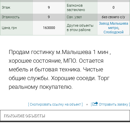
Балконов
Этаж
9
0
застеклено
Этажность
9
Сан. узел
без своего с/у
Завод Малышева
Другие объекты
Цена, грн
163000
метро
,
в этом районе:
Слободской
Продам гостинку м.Малышева 1 мин ,
хорошее состояние, МПО. Остается
мебель и бытовая техника. Чистые
общие службы. Хорошие соседи. Торг
реальному покупателю.
[ Скопировать ссылку на объект ]
[
Отправить заявку ]
ПОХОЖИЕ ОБЪЕКТЫ