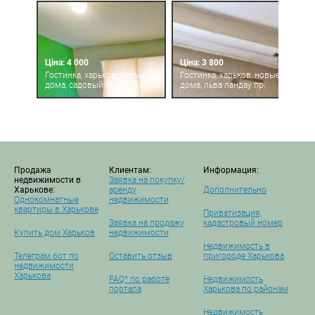
Ціна: 4 000
Ціна: 3 800
Гостинка, харьков, новые
Гостинка, харьков, новые
дома, садовый пр-д
дома, льва ландау пр.
Продажа
Клиентам:
Информация:
недвижимости в
Заявка на покупку/
Харькове:
аренду
Дополнительно
Однокомнатные
недвижимости
квартиры в Харькове
Приватизация,
Заявка на продажу
кадастровый номер
Купить дом Харьков
недвижимости
Недвижимость в
Телеграм бот по
Оставить отзыв
пригороде Харькова
недвижимости
Харькова
FAQ* по работе
Недвижимость
портала
Харькова по районам
Недвижимость