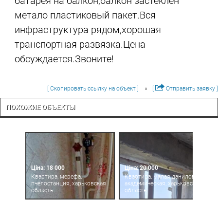
батарея на балкон,балкон застеклен
метало пластиковый пакет.Вся
инфраструктура рядом,хорошая
транспортная развязка.Цена
обсуждается.Звоните!
[ Скопировать ссылку на объект ]
[
Отправить заявку ]
ПОХОЖИЕ ОБЪЕКТЫ
Ціна: 18 000
Ціна: 20 000
Квартира, мерефа,
Квартира, малая даниловка,
пчелостанция, харьковская
академическая, харьковская
область
область