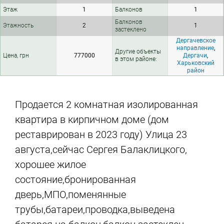
Этаж
1
Балконов
1
Балконов
Этажность
2
1
застеклено
Дергачевское
направление
,
Другие объекты
Цена, грн
777000
Дергачи
,
в этом районе:
Харьковский
район
Продается 2 комнатная изолированная
квартира в кирпичном доме (дом
реставрирован в 2023 году) Улица 23
августа,сейчас Сергея Балаклицкого,
хорошее жилое
состояние,бронированная
дверь,МПО,поменянные
трубы,батареи,проводка,выведена