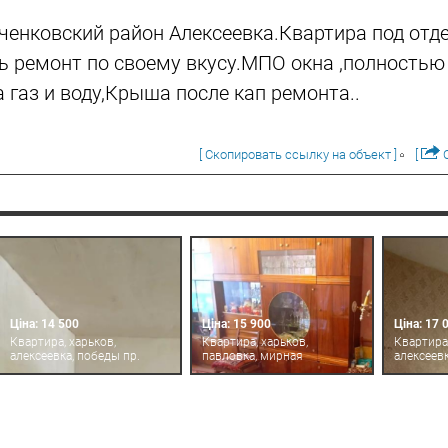
ченковский район Алексеевка.Квартира под отд
 ремонт по своему вкусу.МПО окна ,полностью
 газ и воду,Крыша после кап ремонта..
[ Скопировать ссылку на объект ]
[
О
Ціна: 14 500
Ціна: 15 900
Ціна: 17 
Квартира, харьков,
Квартира, харьков,
Квартира,
алексеевка, победы пр.
павловка, мирная
алексеевк