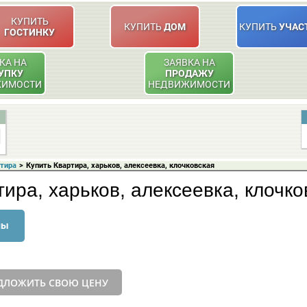
КУПИТЬ
КУПИТЬ
ДОМ
КУПИТЬ
УЧАС
ГОСТИНКУ
КА НА
ЗАЯВКА НА
УПКУ
ПРОДАЖУ
ЖИМОСТИ
НЕДВИЖИМОСТИ
ртира
>
Купить Квартира, харьков, алексеевка, клочковская
тира, харьков, алексеевка, клочко
ны
ДЛОЖИТЬ СВОЮ ЦЕНУ