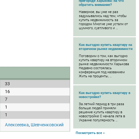
пригороде Харькова: на что
обратить внимание?
Наверное, вы уже не раз
задумывались над тем, чтобы
купить недвижимость за
городом Многие уже устали от
шумного, суетливого и …
Как выгодно купить квартиру на
вторичном рынке недвижимости
Поговорим о том, как выгодно
купить квартиру на вторичном
рынке недвижимости Харькова
Недавно состоялась
конференция под названием
Жить на проценты, …
33
16
Как выгодно купить квартиру в
новостройке?
7
За летний период в три раза
1
больше людей приняли
решение купить квартиру в
1
новостройке С начала лета в
Украине популярность …
Алексеевка
,
Шевченковский
Посмотреть все »