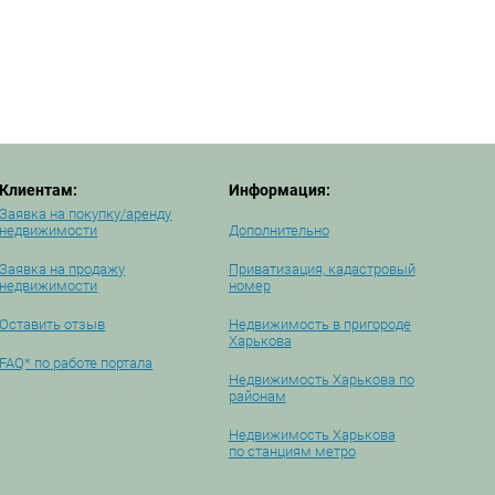
Клиентам:
Информация:
Заявка на покупку/аренду
недвижимости
Дополнительно
Заявка на продажу
Приватизация, кадастровый
недвижимости
номер
Оставить отзыв
Недвижимость в пригороде
Харькова
FAQ* по работе портала
Недвижимость Харькова по
районам
Недвижимость Харькова
по станциям метро