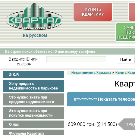
КУПИТЬ
КВАРТИРУ
ЗАЯВ
ПОК
на русском
НЕДВИ
Быстрый поиск обьекта по ID или номеру телефона
Введите ID или
телефон
Недвижимость Харькова
>
Купить Ква
Э.K.P.
Квар
Хочу продать
недвижимость в Харькове
Это нужно знать при
0**-***-**-** Показать телефо
продаже недвижимости
Это нужно знать при
покупке недвижимости
ПРЕ
609 000 грн. ($14 500)
О нас
Филиалы Квартала