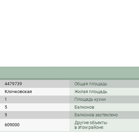
4479739
Общая площадь
Клочковская
Жилая площадь
1
Площадь кухни
5
Балконов
5
Балконов застеклено
Другие объекты
609000
в этом районе: