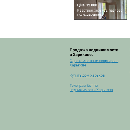
Ціна: 12 000
Квартира, харьков, павлово
поле, деревянко
Продажа недвижимости
в Харькове:
Однокомнатные квартиры в
Харькове
Купить дом Харьков
Телеграм бот по
недвижимости Харькова