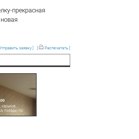
елку-прекрасная
 новая
тправить заявку ]
[
Распечатать ]
000
 харьков,
а, победы пр.