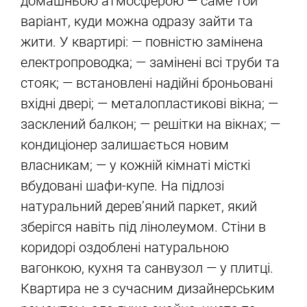
домашньою атмосферою — саме той
варіант, куди можна одразу зайти та
жити. У квартирі: — повністю замінена
електропроводка; — замінені всі труби та
стояк; — встановлені надійні броньовані
вхідні двері; — металопластикові вікна; —
засклений балкон; — решітки на вікнах; —
кондиціонер залишається новим
власникам; — у кожній кімнаті місткі
вбудовані шафи-купе. На підлозі
натуральний дерев’яний паркет, який
зберігся навіть під лінолеумом. Стіни в
коридорі оздоблені натуральною
вагонкою, кухня та санвузол — у плитці.
Квартира не з сучасним дизайнерським