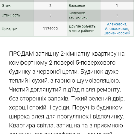
Этаж
2
Балконов
1
Балконов
Этажность
5
1
застеклено
Алексеевка
,
Другие объекты
Цена, грн
1176000
Алексеевская
,
в этом районе:
Шевченковский
ПРОДАМ затишну 2-кімнатну квартиру на
комфортному 2 поверсі 5-поверхового
будинку з червоної цегли. Будинок дуже
теплий і сухий, з гарною шумоізоляцією.
Чистий доглянутий під’їзд після ремонту,
без сторонніх запахів. Тихий зелений двір,
хороші спокійні сусіди. Поруч із будинком
широка алея для прогулянок і відпочинку.
Квартира світла, затишна та з приємною