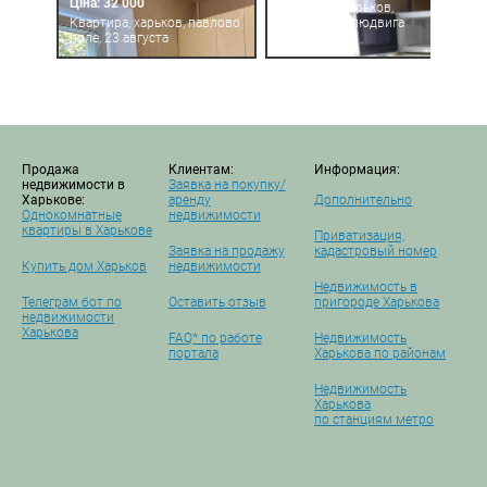
Ціна: 32 000
Квартира, харьков,
Квартира, харьков, павлово
алексеевка, людвига
поле, 23 августа
свободы пр.
Продажа
Клиентам:
Информация:
недвижимости в
Заявка на покупку/
Харькове:
аренду
Дополнительно
Однокомнатные
недвижимости
квартиры в Харькове
Приватизация,
Заявка на продажу
кадастровый номер
Купить дом Харьков
недвижимости
Недвижимость в
Телеграм бот по
Оставить отзыв
пригороде Харькова
недвижимости
Харькова
FAQ* по работе
Недвижимость
портала
Харькова по районам
Недвижимость
Харькова
по станциям метро