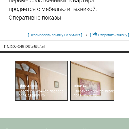
первые собственники. Квартира
продаётся с мебелью и техникой.
Оперативне показы
[ Скопировать ссылку на объект ]
[
Отправить заявку ]
ПОХОЖИЕ ОБЪЕКТЫ
Ціна: 45 000
Ціна: 47 000
Квартира, харьков, павлово
Квартира, харьков, павлово
поле, деревянко
поле, науки пр.