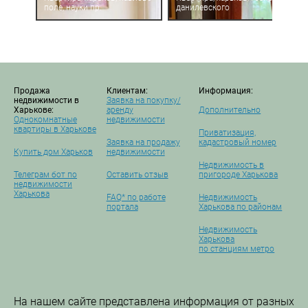
поле, науки пр.
данилевского
Продажа
Клиентам:
Информация:
недвижимости в
Заявка на покупку/
Харькове:
аренду
Дополнительно
Однокомнатные
недвижимости
квартиры в Харькове
Приватизация,
Заявка на продажу
кадастровый номер
Купить дом Харьков
недвижимости
Недвижимость в
Телеграм бот по
Оставить отзыв
пригороде Харькова
недвижимости
Харькова
FAQ* по работе
Недвижимость
портала
Харькова по районам
Недвижимость
Харькова
по станциям метро
На нашем сайте представлена информация от разных