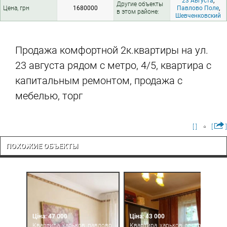
23 Августа
,
Другие объекты
Цена, грн
1680000
Павлово Поле
,
в этом районе:
Шевченковский
Продажа комфортной 2к.квартиры на ул.
23 августа рядом с метро, 4/5, квартира с
капитальным ремонтом, продажа с
мебелью, торг
[ ]
[
]
ПОХОЖИЕ ОБЪЕКТЫ
Ціна: 47 000
Ціна: 43 000
Квартира, харьков, павлово
Квартира, харьков, госпром,