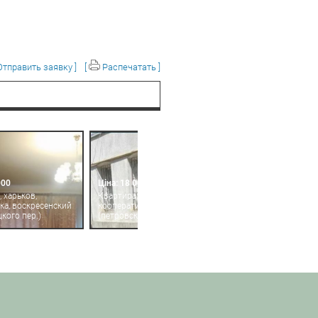
тправить заявку ]
[
Распечатать ]
000
Ціна: 18 000
 харьков,
Квартира, харьков, центр,
ка, воскресенский
кооперативная
цкого пер.)
(петровского)