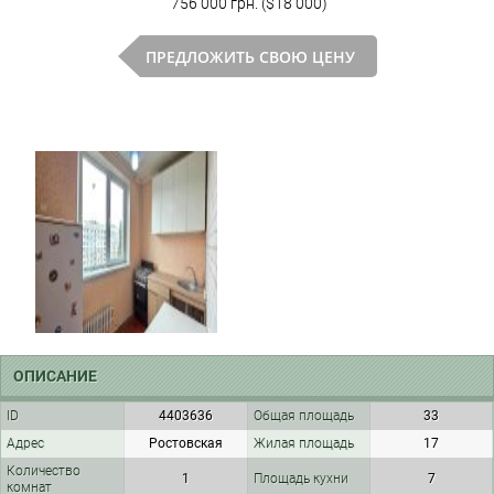
756 000 грн. ($18 000)
ПРЕДЛОЖИТЬ СВОЮ ЦЕНУ
ОПИСАНИЕ
ID
4403636
Общая площадь
33
Адрес
Ростовская
Жилая площадь
17
Количество
1
Площадь кухни
7
комнат