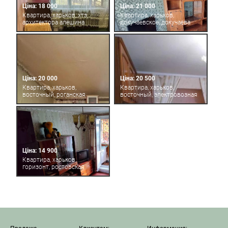
Ціна: 18 000
Ціна: 21 000
Квартира, харьков, хтз,
Квартира, харьков,
архитектора алешина
докучаевское, докучаева
Ціна: 20 000
Ціна: 20 500
Квартира, харьков,
Квартира, харьков,
восточный, роганская
восточный, электровозная
Ціна: 14 900
Квартира, харьков,
горизонт, ростовская