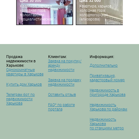
Ціна: 30 000
Ціна: 32 000
Квартира, харьков,
Квартира, харьков,
холодная гора,
холодная гора,
волонтерская
холодногорская
(социалистическая)
(елизарова)
Продажа
Клиентам:
Информация:
недвижимости в
Заявка на покупку/
Харькове:
аренду
Дополнительно
Однокомнатные
недвижимости
квартиры в Харькове
Приватизация,
Заявка на продажу
кадастровый номер
Купить дом Харьков
недвижимости
Недвижимость в
Телеграм бот по
Оставить отзыв
пригороде Харькова
недвижимости
Харькова
FAQ* по работе
Недвижимость
портала
Харькова по районам
Недвижимость
Харькова
по станциям метро