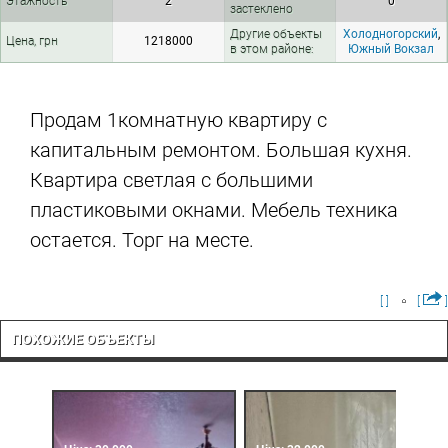
Этажность
2
0
застеклено
Другие объекты
Холодногорский
,
Цена, грн
1218000
в этом районе:
Южный Вокзал
Продам 1комнатную квартиру с
капитальным ремонтом. Большая кухня.
Квартира светлая с большими
пластиковыми окнами. Мебель техника
остается. Торг на месте.
[ ]
[
]
ПОХОЖИЕ ОБЪЕКТЫ