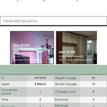
ПОХОЖИЕ ОБЪЕКТЫ
Ціна: 30 000
Ц
Квартира, харьков,
Ціна: 27 000
холодная гора,
К
волонтерская
Квартира, харьков,
х
(социалистическая)
залютино, старопрудная
(
ID
4579393
Общая площадь
30
Адрес
8 Марта
Жилая площадь
19
Количество
1
Площадь кухни
8
комнат
Этаж
2
Балконов
0
Балконов