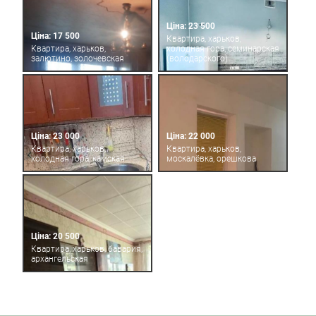
Ціна: 23 500
Ціна: 17 500
Квартира, харьков,
Квартира, харьков,
холодная гора, семинарская
залютино, золочевская
(володарского)
Ціна: 23 000
Ціна: 22 000
Квартира, харьков,
Квартира, харьков,
холодная гора, камская
москалёвка, орешкова
Ціна: 20 500
Квартира, харьков, бавария,
архангельская