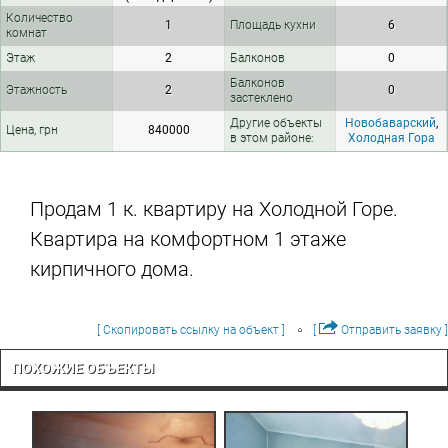
Количество
1
Площадь кухни
6
комнат
Этаж
2
Балконов
0
Балконов
Этажность
2
0
застеклено
Другие объекты
Новобаварский
,
Цена, грн
840000
в этом районе:
Холодная Гора
Продам 1 к. квартиру на Холодной Горе.
Квартира на комфортном 1 этаже
кирпичного дома.
[ Скопировать ссылку на объект ]
[
Отправить заявку ]
ПОХОЖИЕ ОБЪЕКТЫ