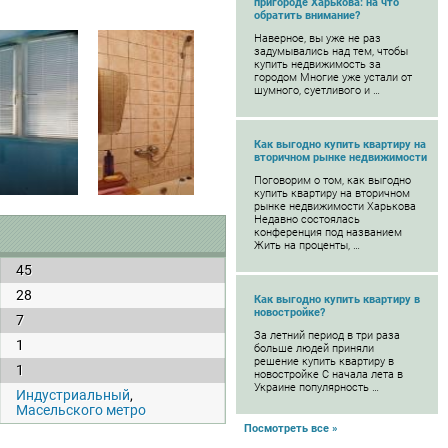
пригороде Харькова: на что
обратить внимание?
Наверное, вы уже не раз
задумывались над тем, чтобы
купить недвижимость за
городом Многие уже устали от
шумного, суетливого и …
Как выгодно купить квартиру на
вторичном рынке недвижимости
Поговорим о том, как выгодно
купить квартиру на вторичном
рынке недвижимости Харькова
Недавно состоялась
конференция под названием
Жить на проценты, …
45
28
Как выгодно купить квартиру в
новостройке?
7
За летний период в три раза
1
больше людей приняли
решение купить квартиру в
1
новостройке С начала лета в
Украине популярность …
Индустриальный
,
Масельского метро
Посмотреть все »