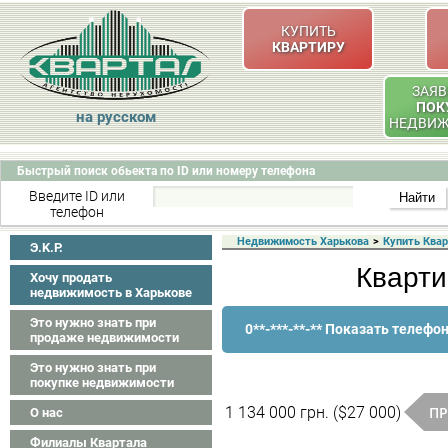
КУПИТЬ
КВАРТИРУ
ЗАЯВ
ПОК
на русском
НЕДВИ
Быстрый поиск обьекта по ID или номеру телефона
Введите ID или
телефон
Недвижимость Харькова
>
Купить Ква
Э.K.P.
Кварти
Хочу продать
недвижимость в Харькове
Это нужно знать при
0**-***-**-** Показать телефо
продаже недвижимости
Это нужно знать при
покупке недвижимости
ПР
1 134 000 грн. ($27 000)
О нас
Филиалы Квартала