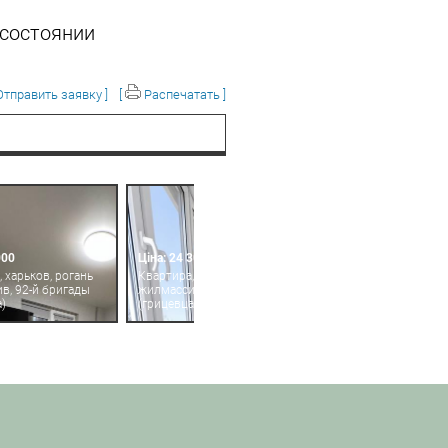
 состоянии
тправить заявку ]
[
Распечатать ]
000
Ціна: 24 300
 харьков, рогань
Квартира, харьков, рогань
в, 92-й бригады
жилмассив, 92-й бригады
)
(грицевца)