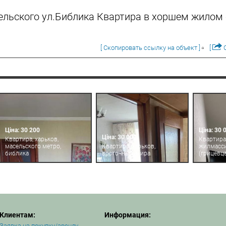
ельского ул.Библика Квартира в хоршем жилом
[ Скопировать ссылку на объект ]
[
О
Ціна: 30 200
Ціна: 30 
Ціна: 30 000
Квартира, харьков,
Квартира,
масельского метро,
Квартира, харьков,
жилмасси
библика
восточный, мира
(грицевца
Клиентам:
Информация:
Заявка на покупку/аренду