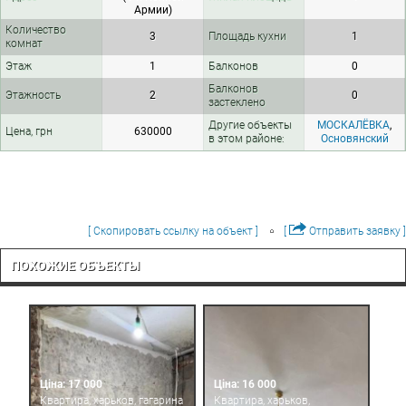
Армии)
Количество
3
Площадь кухни
1
комнат
Этаж
1
Балконов
0
Балконов
Этажность
2
0
застеклено
Другие объекты
МОСКАЛЁВКА
,
Цена, грн
630000
в этом районе:
Основянский
[ Скопировать ссылку на объект ]
[
Отправить заявку ]
ПОХОЖИЕ ОБЪЕКТЫ
Ціна: 17 000
Ціна: 16 000
Квартира, харьков, гагарина
Квартира, харьков,