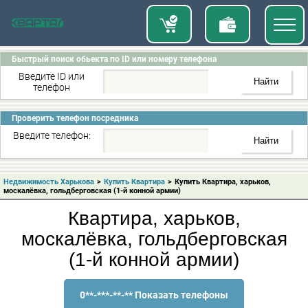
Быстрый поиск обьекта по ID или номеру телефона
Введите ID или
телефон
Проверить телефон посредника
Введите телефон:
Недвижимость Харькова
>
Купить Квартира
>
Купить Квартира, харьков,
москалёвка, гольдберговская (1-й конной армии)
Квартира, харьков,
москалёвка, гольдберговская
(1-й конной армии)
0**-***-**-** Показать телефоны