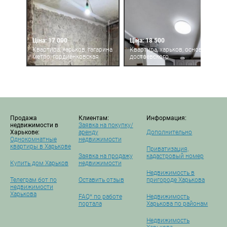
Ціна: 17 000
Ціна: 18 500
Квартира, харьков, гагарина
Квартира, харьков, основа,
метро, гордиенковская
достоевского
Продажа
Клиентам:
Информация:
недвижимости в
Заявка на покупку/
Харькове:
аренду
Дополнительно
Однокомнатные
недвижимости
квартиры в Харькове
Приватизация,
Заявка на продажу
кадастровый номер
Купить дом Харьков
недвижимости
Недвижимость в
Телеграм бот по
Оставить отзыв
пригороде Харькова
недвижимости
Харькова
FAQ* по работе
Недвижимость
портала
Харькова по районам
Недвижимость