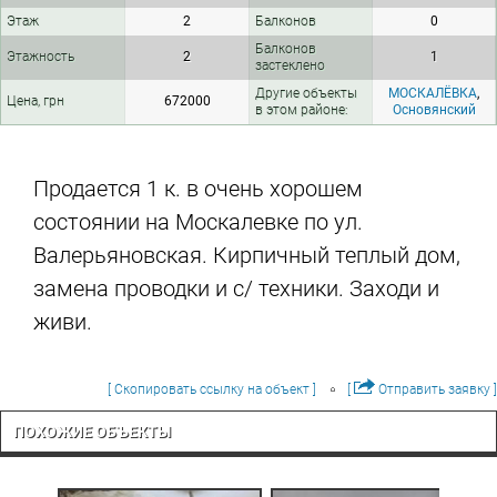
Этаж
2
Балконов
0
Балконов
Этажность
2
1
застеклено
Другие объекты
МОСКАЛЁВКА
,
Цена, грн
672000
в этом районе:
Основянский
Продается 1 к. в очень хорошем
состоянии на Москалевке по ул.
Валерьяновская. Кирпичный теплый дом,
замена проводки и с/ техники. Заходи и
живи.
[ Скопировать ссылку на объект ]
[
Отправить заявку ]
ПОХОЖИЕ ОБЪЕКТЫ