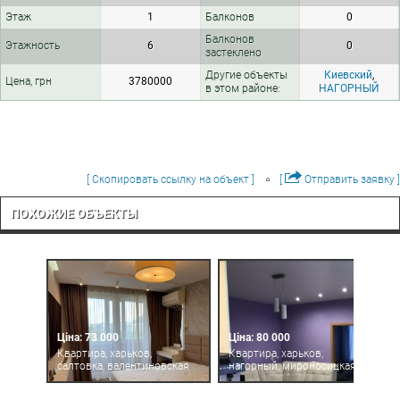
Этаж
1
Балконов
0
Балконов
Этажность
6
0
застеклено
Другие объекты
Киевский
,
Цена, грн
3780000
в этом районе:
НАГОРНЫЙ
[ Скопировать ссылку на объект ]
[
Отправить заявку ]
ПОХОЖИЕ ОБЪЕКТЫ
Ціна: 73 000
Ціна: 80 000
Квартира, харьков,
Квартира, харьков,
салтовка, валентиновская
нагорный, мироносицкая