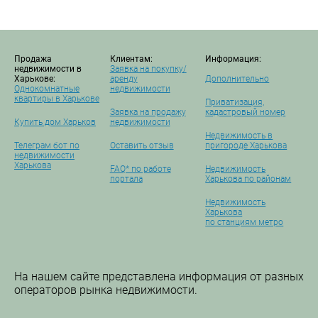
Продажа
Клиентам:
Информация:
недвижимости в
Заявка на покупку/
Харькове:
аренду
Дополнительно
Однокомнатные
недвижимости
квартиры в Харькове
Приватизация,
Заявка на продажу
кадастровый номер
Купить дом Харьков
недвижимости
Недвижимость в
Телеграм бот по
Оставить отзыв
пригороде Харькова
недвижимости
Харькова
FAQ* по работе
Недвижимость
портала
Харькова по районам
Недвижимость
Харькова
по станциям метро
На нашем сайте представлена информация от разных
операторов рынка недвижимости.