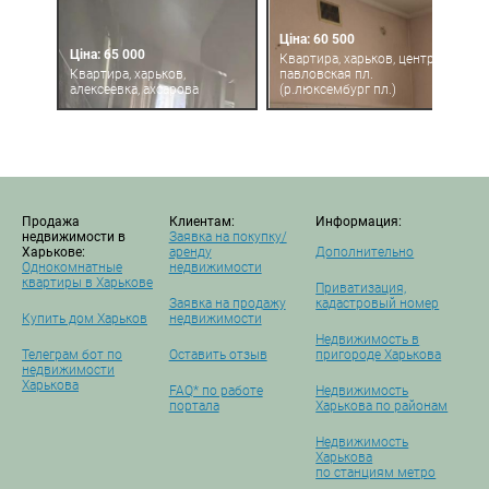
Ціна: 60 500
Ціна: 65 000
Квартира, харьков, центр,
Квартира, харьков,
павловская пл.
алексеевка, ахсарова
(р.люксембург пл.)
Продажа
Клиентам:
Информация:
недвижимости в
Заявка на покупку/
Харькове:
аренду
Дополнительно
Однокомнатные
недвижимости
квартиры в Харькове
Приватизация,
Заявка на продажу
кадастровый номер
Купить дом Харьков
недвижимости
Недвижимость в
Телеграм бот по
Оставить отзыв
пригороде Харькова
недвижимости
Харькова
FAQ* по работе
Недвижимость
портала
Харькова по районам
Недвижимость
Харькова
по станциям метро