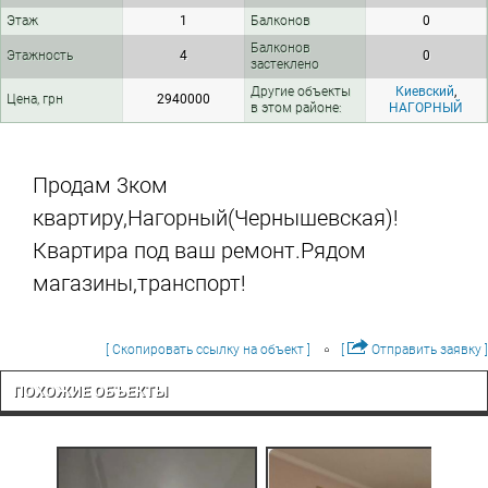
Этаж
1
Балконов
0
Балконов
Этажность
4
0
застеклено
Другие объекты
Киевский
,
Цена, грн
2940000
в этом районе:
НАГОРНЫЙ
Продам 3ком
квартиру,Нагорный(Чернышевская)!
Квартира под ваш ремонт.Рядом
магазины,транспорт!
[ Скопировать ссылку на объект ]
[
Отправить заявку ]
ПОХОЖИЕ ОБЪЕКТЫ