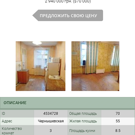
2 940 000 грн. ($70 000)
ПРЕДЛОЖИТЬ СВОЮ ЦЕНУ
ОПИСАНИЕ
ID
4534728
Общая площадь
70
Адрес
Чернышевская
Жилая площадь
55
Количество
3
Площадь кухни
8.5
комнат