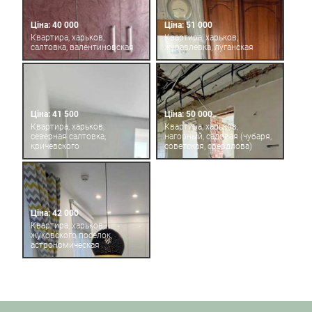
Ціна: 40 000
Ціна: 51 000
Квартира, харьков,
Квартира, харьков,
салтовка, валентиновская
журавлевка, луганская
Ціна: 41 500
Ціна: 50 000
Квартира, харьков,
Квартира, харьков,
северная салтовка,
нагорный, садовая (чубаря,
кричевского
советская, свердлова)
Ціна: 42 000
Квартира, харьков,
жуковского поселок,
астрономическая