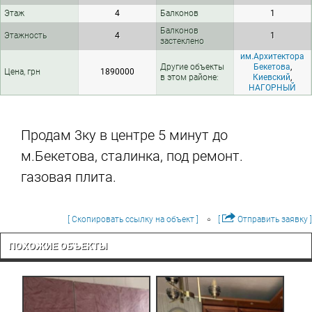
Этаж
4
Балконов
1
Балконов
Этажность
4
1
застеклено
им.Архитектора
Другие объекты
Бекетова
,
Цена, грн
1890000
в этом районе:
Киевский
,
НАГОРНЫЙ
Продам 3ку в центре 5 минут до
м.Бекетова, сталинка, под ремонт.
газовая плита.
[ Скопировать ссылку на объект ]
[
Отправить заявку ]
ПОХОЖИЕ ОБЪЕКТЫ