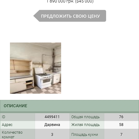
1 890 000 грн. ($45 000)
ПРЕДЛОЖИТЬ СВОЮ ЦЕНУ
ОПИСАНИЕ
ID
4499411
Общая площадь
76
Адрес
Дарвина
Жилая площадь
58
Количество
3
Площадь кухни
7
комнат